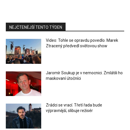
NEJČTENĚJŠÍ TENTO TÝDEN
Video: Tohle se opravdu povedlo. Marek
Ztracený předvedl světovou show
Jaromír Soukup je v nemocnici. Zmlátili ho
maskovaní útočníci
Zrádci se vrací. Třetí řada bude
výpravnější, slibuje režisér