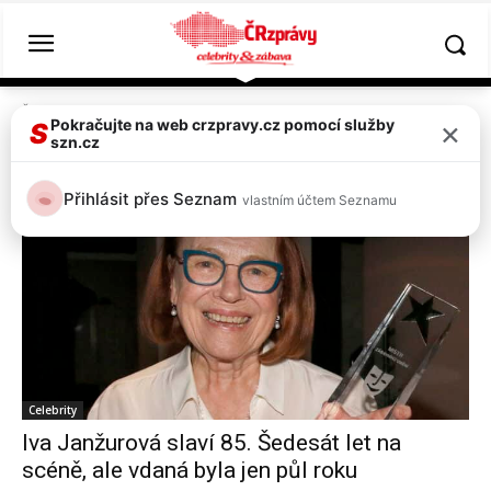
Štítky
Iva Janžurová
×
Pokračujte na web crzpravy.cz pomocí služby
S
szn.cz
Tag:
Iva Janžurová
Přihlásit přes Seznam
vlastním účtem Seznamu
Celebrity
Iva Janžurová slaví 85. Šedesát let na
scéně, ale vdaná byla jen půl roku