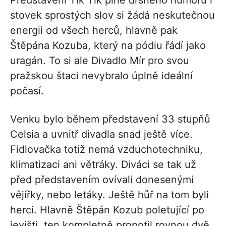
stovek sprostých slov si žádá neskutečnou
energii od všech herců, hlavně pak
Štěpána Kozuba, který na pódiu řádí jako
uragán. To si ale Divadlo Mír pro svou
pražskou štaci nevybralo úplně ideální
počasí.
Venku bylo během představení 33 stupňů
Celsia a uvnitř divadla snad ještě více.
Fidlovačka totiž nemá vzduchotechniku,
klimatizaci ani větráky. Diváci se tak už
před představením ovívali donesenými
vějířky, nebo letáky. Ještě hůř na tom byli
herci. Hlavně Štěpán Kozub poletující po
jevišti, ten kompletně propotil rovnou dvě