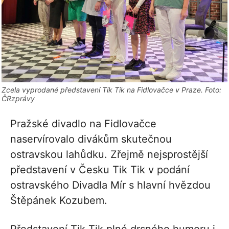
Zcela vyprodané představení Tik Tik na Fidlovačce v Praze. Foto:
ČRzprávy
Pražské divadlo na Fidlovačce
naservírovalo divákům skutečnou
ostravskou lahůdku. Zřejmě nejsprostější
představení v Česku Tik Tik v podání
ostravského Divadla Mír s hlavní hvězdou
Štěpánek Kozubem.
Představení Tik Tik plné drsného humoru i