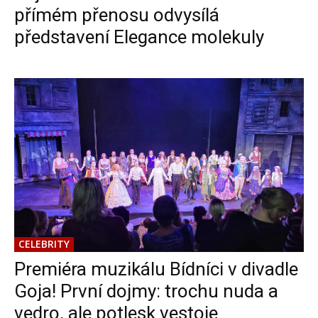
přímém přenosu odvysílá
představení Elegance molekuly
CELEBRITY
Premiéra muzikálu Bídníci v divadle
Goja! První dojmy: trochu nuda a
vedro, ale potlesk vestoje