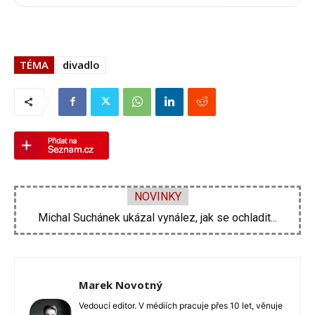
TÉMA
divadlo
NOVINKY
Michal Suchánek ukázal vynález, jak se ochladit...
Velká proměna Pavla Šporcla za pouhé tři...
Marek Novotný
Vedoucí editor. V médiích pracuje přes 10 let, věnuje