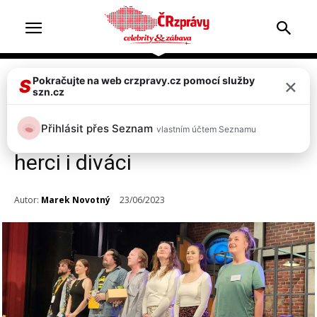
×
Pokračujte na web crzpravy.cz pomocí služby
Celebrity
S
szn.cz
Do Prahy přijel Kozub: Šíleně
Přihlásit přes Seznam
vlastním účtem Seznamu
sprosté představení a zpocení
herci i diváci
Autor:
Marek Novotný
23/06/2023