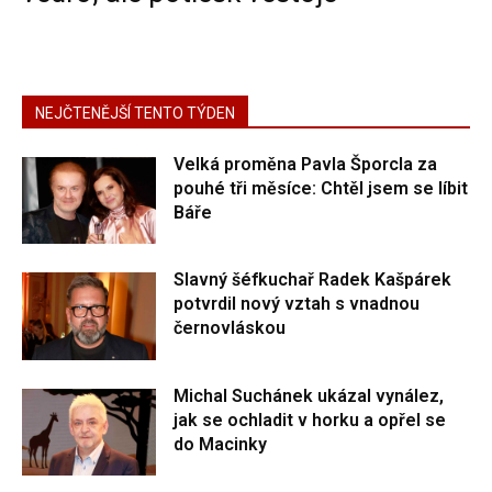
NEJČTENĚJŠÍ TENTO TÝDEN
Velká proměna Pavla Šporcla za
pouhé tři měsíce: Chtěl jsem se líbit
Báře
Slavný šéfkuchař Radek Kašpárek
potvrdil nový vztah s vnadnou
černovláskou
Michal Suchánek ukázal vynález,
jak se ochladit v horku a opřel se
do Macinky