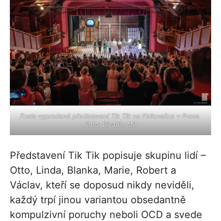
Zcela vyprodané představení Tik Tik na Fidlovačce v Praze.
Foto: Divadlo Mír
Představení Tik Tik popisuje skupinu lidí –
Otto, Linda, Blanka, Marie, Robert a
Václav, kteří se doposud nikdy neviděli,
každý trpí jinou variantou obsedantně
kompulzivní poruchy neboli OCD a svede