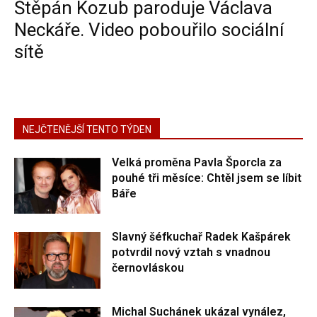
Štěpán Kozub paroduje Václava
Neckáře. Video pobouřilo sociální
sítě
NEJČTENĚJŠÍ TENTO TÝDEN
Velká proměna Pavla Šporcla za
pouhé tři měsíce: Chtěl jsem se líbit
Báře
Slavný šéfkuchař Radek Kašpárek
potvrdil nový vztah s vnadnou
černovláskou
Michal Suchánek ukázal vynález,