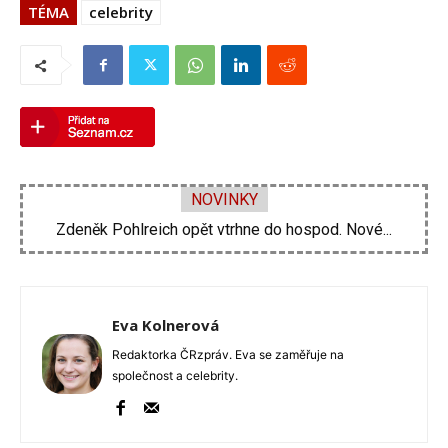
TÉMA
celebrity
NOVINKY
Zdeněk Pohlreich opět vtrhne do hospod. Nové...
Michal Suchánek ukázal vynález, jak se ochladit...
Eva Kolnerová
Redaktorka ČRzpráv. Eva se zaměřuje na
společnost a celebrity.