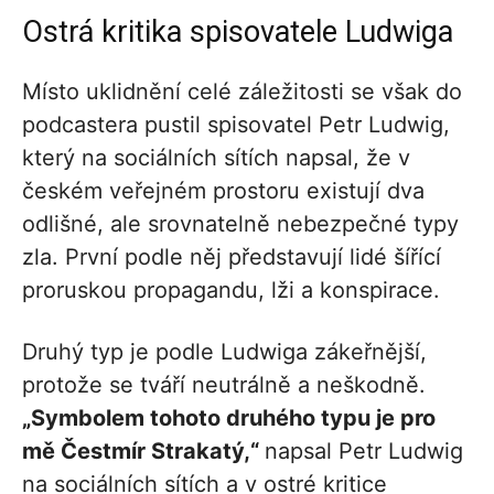
Ostrá kritika spisovatele Ludwiga
Místo uklidnění celé záležitosti se však do
podcastera pustil spisovatel Petr Ludwig,
který na sociálních sítích napsal, že v
českém veřejném prostoru existují dva
odlišné, ale srovnatelně nebezpečné typy
zla. První podle něj představují lidé šířící
proruskou propagandu, lži a konspirace.
Druhý typ je podle Ludwiga zákeřnější,
protože se tváří neutrálně a neškodně.
„Symbolem tohoto druhého typu je pro
mě Čestmír Strakatý,“
napsal Petr Ludwig
na sociálních sítích a v ostré kritice