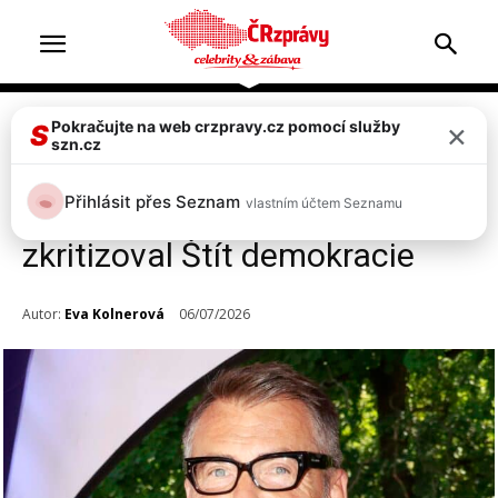
×
Pokračujte na web crzpravy.cz pomocí služby
Celebrity
S
szn.cz
Bořek Slezáček se zastal
Přihlásit přes Seznam
vlastním účtem Seznamu
Čestmíra Strakatého a
zkritizoval Štít demokracie
Autor:
Eva Kolnerová
06/07/2026