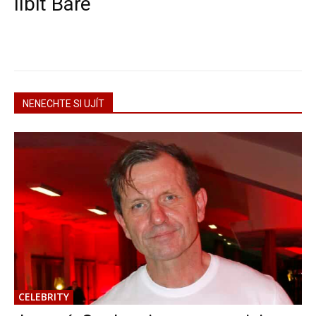
líbit Báře
NENECHTE SI UJÍT
CELEBRITY