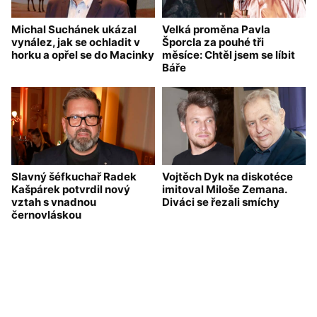
Michal Suchánek ukázal
Velká proměna Pavla
vynález, jak se ochladit v
Šporcla za pouhé tři
horku a opřel se do Macinky
měsíce: Chtěl jsem se líbit
Báře
Slavný šéfkuchař Radek
Vojtěch Dyk na diskotéce
Kašpárek potvrdil nový
imitoval Miloše Zemana.
vztah s vnadnou
Diváci se řezali smíchy
černovláskou