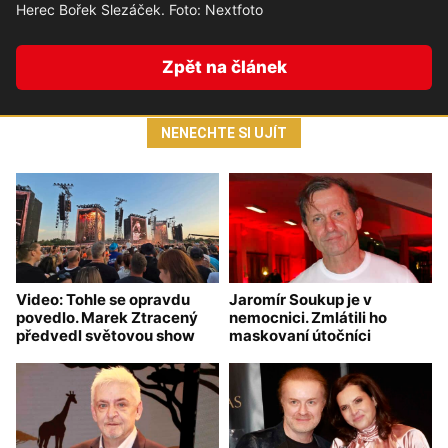
Herec Bořek Slezáček. Foto: Nextfoto
Zpět na článek
NENECHTE SI UJÍT
Video: Tohle se opravdu
Jaromír Soukup je v
povedlo. Marek Ztracený
nemocnici. Zmlátili ho
předvedl světovou show
maskovaní útočníci