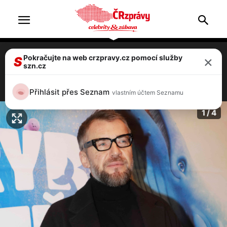
×
Pokračujte na web crzpravy.cz pomocí služby
Bořek Slezáček se zastal Čestmíra
S
szn.cz
Strakatého a zkritizoval Štít demokracie
1 / 4
Přihlásit přes Seznam
vlastním účtem Seznamu
1 / 4