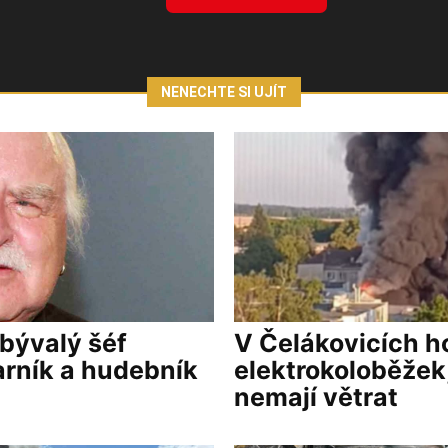
NENECHTE SI UJÍT
 bývalý šéf
V Čelákovicích ho
arník a hudebník
elektrokoloběžek,
nemají větrat