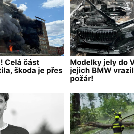
! Celá část
Modelky jely do 
ila, škoda je přes
jejich BMW vrazil
požár!