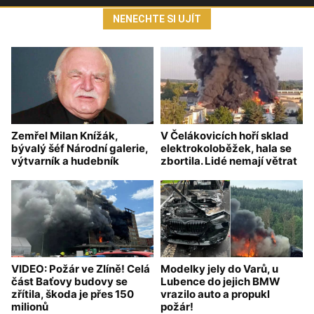
NENECHTE SI UJÍT
Zemřel Milan Knížák,
V Čelákovicích hoří sklad
bývalý šéf Národní galerie,
elektrokoloběžek, hala se
výtvarník a hudebník
zbortila. Lidé nemají větrat
VIDEO: Požár ve Zlíně! Celá
Modelky jely do Varů, u
část Baťovy budovy se
Lubence do jejich BMW
zřítila, škoda je přes 150
vrazilo auto a propukl
milionů
požár!