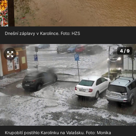
Dnešní záplavy v Karolince. Foto: HZS
4 / 9
Krupobití postihlo Karolinku na Valašsku. Foto: Monika