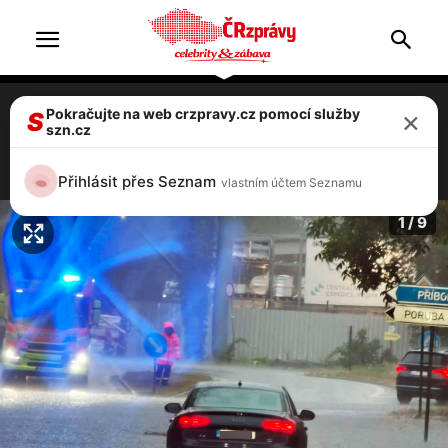
×
Pokračujte na web crzpravy.cz pomocí služby
VIDEO: Potoky bahna na ulicích. Moravou
S
szn.cz
se prohnaly silné bouřky!
2 / 9
Přihlásit přes Seznam
vlastním účtem Seznamu
1 / 9