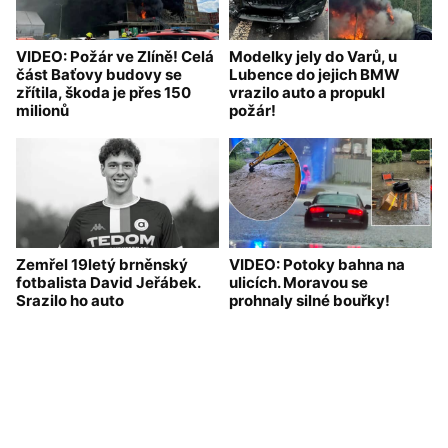
VIDEO: Požár ve Zlíně! Celá
Modelky jely do Varů, u
část Baťovy budovy se
Lubence do jejich BMW
zřítila, škoda je přes 150
vrazilo auto a propukl
milionů
požár!
Zemřel 19letý brněnský
VIDEO: Potoky bahna na
fotbalista David Jeřábek.
ulicích. Moravou se
Srazilo ho auto
prohnaly silné bouřky!