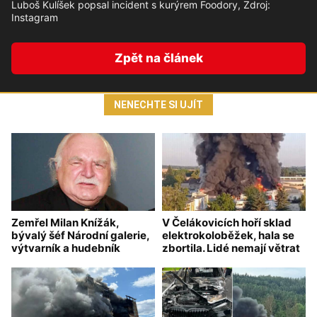
Luboš Kulíšek popsal incident s kurýrem Foodory, Zdroj:
Instagram
Zpět na článek
NENECHTE SI UJÍT
Zemřel Milan Knížák,
V Čelákovicích hoří sklad
bývalý šéf Národní galerie,
elektrokoloběžek, hala se
výtvarník a hudebník
zbortila. Lidé nemají větrat