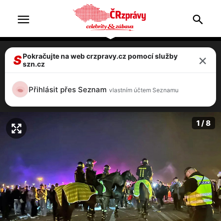
×
Pokračujte na web crzpravy.cz pomocí služby
VIDEO: Pražský Majáles skončil útokem!
S
szn.cz
Rozzuřený dav demoloval stánek,
zasahovala policie
Přihlásit přes Seznam
vlastním účtem Seznamu
8 / 8
1 / 8