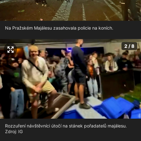
Na Pražském Majálesu zasahovala policie na koních.
2 / 8
Rozzuření návštěvníci útočí na stánek pořadatelů majálesu.
Zdroj: IG