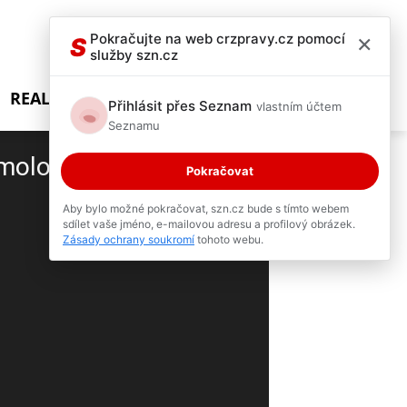
×
Pokračujte na web crzpravy.cz pomocí
S
služby szn.cz
REALITY SHOW
Přihlásit přes Seznam
vlastním účtem
Seznamu
moloval stánek,
Pokračovat
Aby bylo možné pokračovat, szn.cz bude s tímto webem
sdílet vaše jméno, e-mailovou adresu a profilový obrázek.
3 / 8
Zásady ochrany soukromí
tohoto webu.