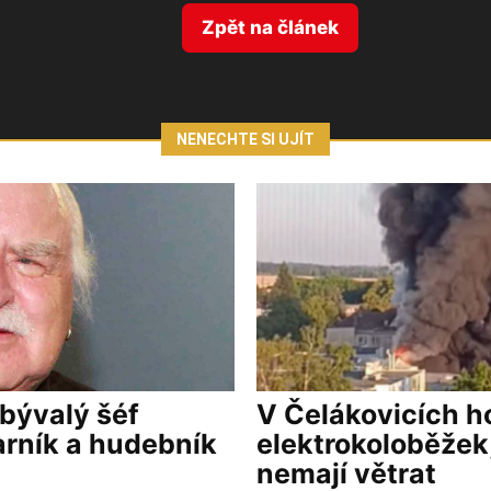
Zpět na článek
NENECHTE SI UJÍT
 bývalý šéf
V Čelákovicích ho
arník a hudebník
elektrokoloběžek,
nemají větrat