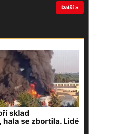
Další »
ří sklad
 hala se zbortila. Lidé