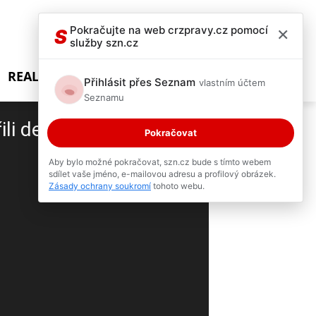
×
Pokračujte na web crzpravy.cz pomocí
S
služby szn.cz
REALITY SHOW
Přihlásit přes Seznam
vlastním účtem
Seznamu
i devět lidí!
Pokračovat
2 / 5
Aby bylo možné pokračovat, szn.cz bude s tímto webem
sdílet vaše jméno, e-mailovou adresu a profilový obrázek.
Zásady ochrany soukromí
tohoto webu.