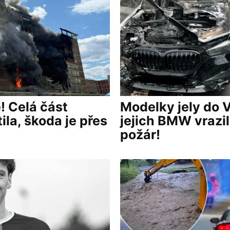
! Celá část
Modelky jely do 
ila, škoda je přes
jejich BMW vrazil
požár!