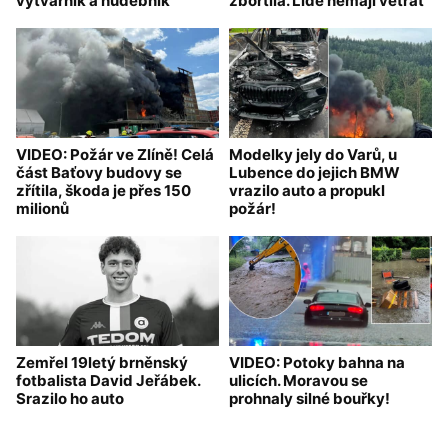
výtvarník a hudebník
zbortila. Lidé nemají větrat
VIDEO: Požár ve Zlíně! Celá
Modelky jely do Varů, u
část Baťovy budovy se
Lubence do jejich BMW
zřítila, škoda je přes 150
vrazilo auto a propukl
milionů
požár!
Zemřel 19letý brněnský
VIDEO: Potoky bahna na
fotbalista David Jeřábek.
ulicích. Moravou se
Srazilo ho auto
prohnaly silné bouřky!