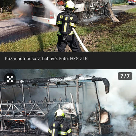
Požár autobusu v Tichově. Foto: HZS ZLK
7 / 7