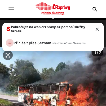
×
Pokračujte na web crzpravy.cz pomocí služby
FOTO: V Tichově shořel autobus, plameny
S
szn.cz
ho zcela zničily, cestující utekli
1 / 7
Přihlásit přes Seznam
vlastním účtem Seznamu
1 / 7