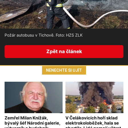
Požár autobusu v Tichově. Foto: HZS ZLK
Zpět na článek
NENECHTE SI UJÍT
Zemřel Milan Knížák,
V Čelákovicích hoří sklad
bývalý šéf Národní galerie,
elektrokoloběžek, hala se