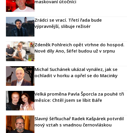
maskovaní útočníci
Zrádci se vrací. Třetí řada bude
výpravnější, slibuje režisér
Zdeněk Pohlreich opět vtrhne do hospod.
Nové díly Ano, šéfe! budou už v srpnu
Michal Suchánek ukázal vynález, jak se
ochladit v horku a opřel se do Macinky
Velká proměna Pavla Šporcla za pouhé tři
měsíce: Chtěl jsem se líbit Báře
Slavný šéfkuchař Radek Kašpárek potvrdil
nový vztah s vnadnou černovláskou