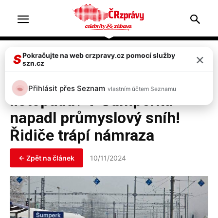
Home
Top 2
×
Pokračujte na web crzpravy.cz pomocí služby
S
szn.cz
Top 2
Zprávy
FOTO: Sníh začátkem
Přihlásit přes Seznam
vlastním účtem Seznamu
listopadu? V Šumperku
napadl průmyslový sníh!
Řidiče trápí námraza
← Zpět na článek
10/11/2024