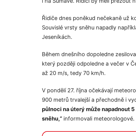
i na Šumavě. Řidiči by měli přezout 
Řidiče dnes poněkud nečekaně už kon
Souvislé vrsty sněhu napadly napřík
Jeseníkách.
Během dnešního dopoledne zesiloval
který později odpoledne a večer v Če
až 20 m/s, tedy 70 km/h.
V pondělí 27. října očekávají meteo
900 metrů trvalejší a přechodně i vy
půlnoci na úterý může napadnout 5
sněhu,“
informovali meteorologové.