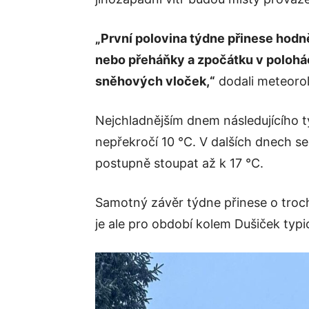
„První polovina týdne přinese hodn
nebo přeháňky a zpočátku v poloh
sněhových vloček,“
dodali meteoro
Nejchladnějším dnem následujícího t
nepřekročí 10 °C. V dalších dnech se
postupně stoupat až k 17 °C.
Samotný závěr týdne přinese o trochu
je ale pro období kolem Dušiček typi