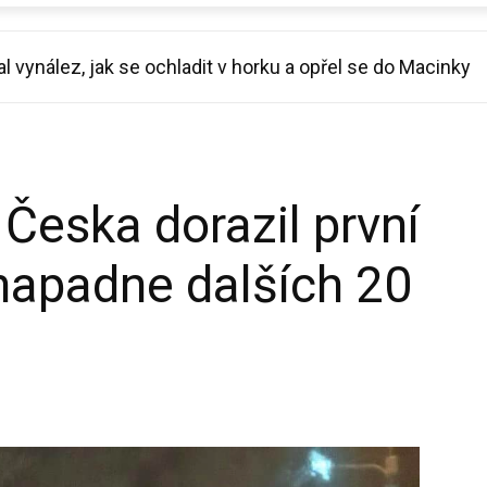
ynález, jak se ochladit v horku a opřel se do Macinky
porcla za pouhé tři měsíce: Chtěl jsem se líbit Báře
Česka dorazil první
 napadne dalších 20