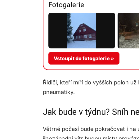
Fotogalerie
Vstoupit do fotogalerie »
Řidiči, kteří míří do vyšších poloh u
pneumatiky.
Jak bude v týdnu? Sníh ne
Větrné počasí bude pokračovat i na 
jihozápadní vítr budou místy prováz