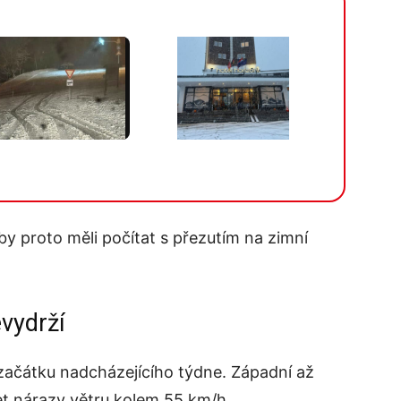
Více v galerii
ž by proto měli počítat s přezutím na zimní
vydrží
začátku nadcházejícího týdne. Západní až
et nárazy větru kolem 55 km/h.