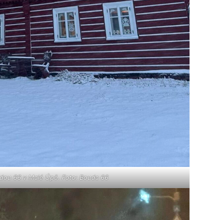
dou 66 v Malé Úpě. Foto: Bouda 66