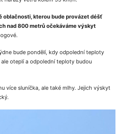
ě oblačnosti, kterou bude provázet déšť
ách nad 800 metrů očekáváme výskyt
logové.
ýdne bude pondělí, kdy odpolední teploty
 ale oteplí a odpolední teploty budou
 více sluníčka, ale také mlhy. Jejich výskyt
cký.