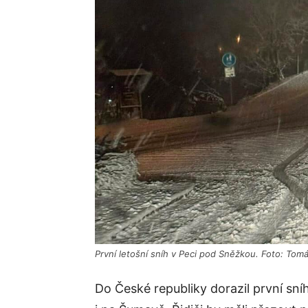
První letošní sníh v Peci pod Sněžkou. Foto: Tom
Do České republiky dorazil první sníh