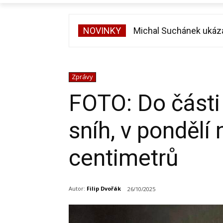
NOVINKY
Michal Suchánek ukázal v
Velká proměna Pavla Š
Zprávy
FOTO: Do části 
sníh, v pondělí
centimetrů
Autor:
Filip Dvořák
26/10/2025