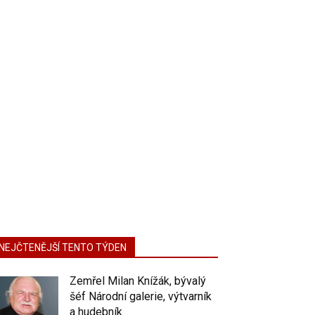
NEJČTENĚJŠÍ TENTO TÝDEN
Zemřel Milan Knížák, bývalý
šéf Národní galerie, výtvarník
a hudebník