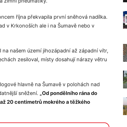
na zimní pneumatiky.
cem října překvapila první sněhová nadílka.
lad v Krkonoších ale i na Šumavě nebo v
 na našem území jihozápadní až západní vítr,
chách zesiloval, místy dosahují nárazy větru
rologové hlavně na Šumavě v polohách nad
datnější sněžení.
„Od pondělního rána do
 až 20 centimetrů mokrého a těžkého