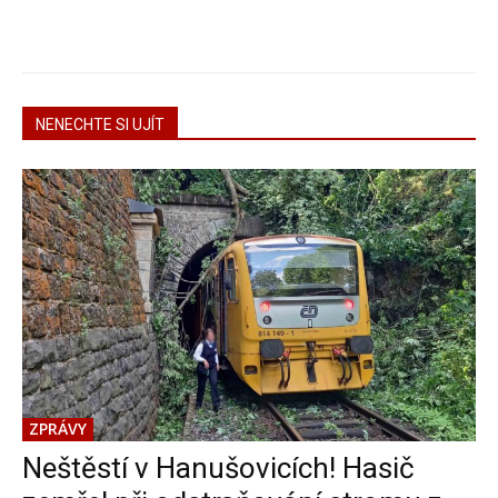
NENECHTE SI UJÍT
ZPRÁVY
Neštěstí v Hanušovicích! Hasič