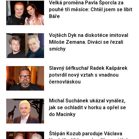
Velká proměna Pavla Šporcla za
pouhé tři měsíce: Chtěl jsem se líbit
Báře
Vojtěch Dyk na diskotéce imitoval
Miloše Zemana. Diváci se řezali
smíchy
Slavný šéfkuchař Radek Kašpárek
potvrdil nový vztah s vnadnou
černovláskou
Michal Suchánek ukázal vynález,
jak se ochladit v horku a opřel se
do Macinky
Štěpán Kozub paroduje Václava