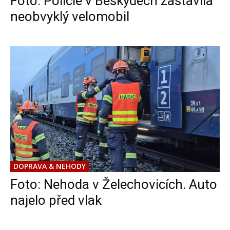
Foto: Policie v Beskydech zastavila
neobvyklý velomobil
DOPRAVA & NEHODY
Foto: Nehoda v Želechovicích. Auto
najelo před vlak