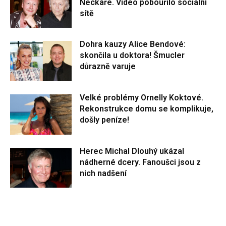
Neckáře. Video pobouřilo sociální
sítě
Dohra kauzy Alice Bendové:
skončila u doktora! Šmucler
důrazně varuje
Velké problémy Ornelly Koktové.
Rekonstrukce domu se komplikuje,
došly peníze!
Herec Michal Dlouhý ukázal
nádherné dcery. Fanoušci jsou z
nich nadšení