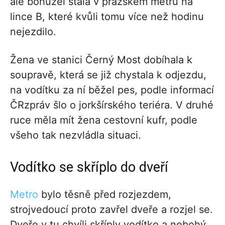
ale bohužel stala v pražském metru na
lince B, které kvůli tomu více než hodinu
nejezdilo.
Žena ve stanici Černý Most dobíhala k
soupravě, která se již chystala k odjezdu,
na vodítku za ní běžel pes, podle informací
ČRzpráv šlo o jorkšírského teriéra. V druhé
ruce měla mít žena cestovní kufr, podle
všeho tak nezvládla situaci.
Vodítko se skříplo do dveří
Metro
bylo těsně před rozjezdem,
strojvedoucí proto zavřel dveře a rozjel se.
Dveře v tu chvíli skříply vodítko a nebohý