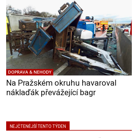
DOPRAVA & NEHODY
Na Pražském okruhu havaroval
náklaďák převážející bagr
NEJČTENĚJŠÍ TENTO TÝDEN