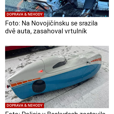
DOPRAVA & NEHODY
Foto: Na Novojičínsku se srazila
dvě auta, zasahoval vrtulník
DOPRAVA & NEHODY