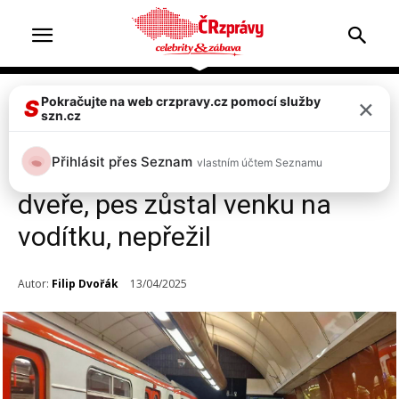
×
Pokračujte na web crzpravy.cz pomocí služby
Zprávy
S
szn.cz
Drama v metru! Žena se psem
Přihlásit přes Seznam
vlastním účtem Seznamu
dobíhala a zavřely se za ní
dveře, pes zůstal venku na
vodítku, nepřežil
Autor:
Filip Dvořák
13/04/2025