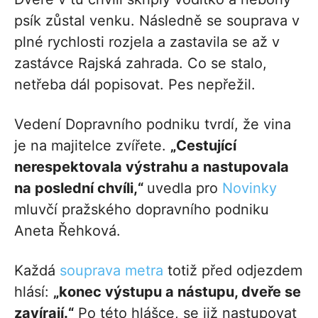
psík zůstal venku. Následně se souprava v
plné rychlosti rozjela a zastavila se až v
zastávce Rajská zahrada. Co se stalo,
netřeba dál popisovat. Pes nepřežil.
Vedení Dopravního podniku tvrdí, že vina
je na majitelce zvířete.
„Cestující
nerespektovala výstrahu a nastupovala
na poslední chvíli,“
uvedla pro
Novinky
mluvčí pražského dopravního podniku
Aneta Řehková.
Každá
souprava metra
totiž před odjezdem
hlásí:
„konec výstupu a nástupu, dveře se
zavírají.“
Po této hlášce, se již nastupovat