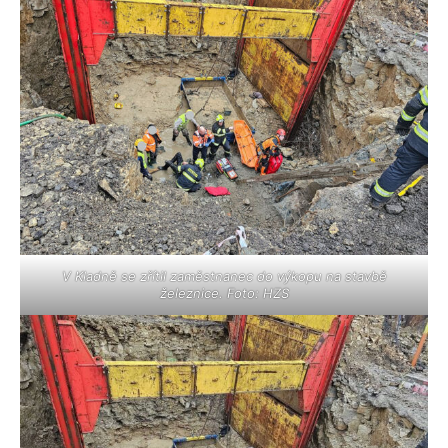
V Kladně se zřítil zaměstnanec do výkopu na stavbě
železnice. Foto: HZS