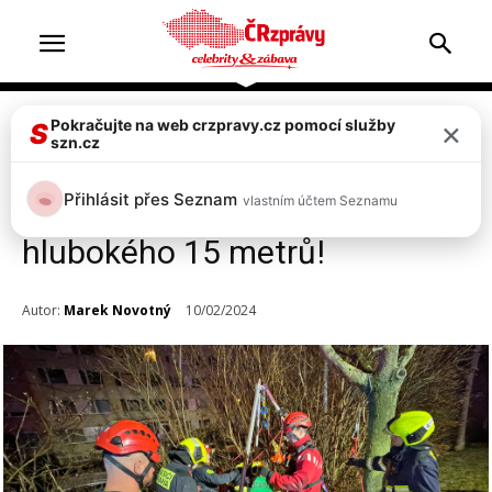
×
Pokračujte na web crzpravy.cz pomocí služby
Top 2
Zprávy
S
szn.cz
Drama v Praze Petrovicích:
Přihlásit přes Seznam
vlastním účtem Seznamu
žena spadla do kanálu
hlubokého 15 metrů!
Autor:
Marek Novotný
10/02/2024