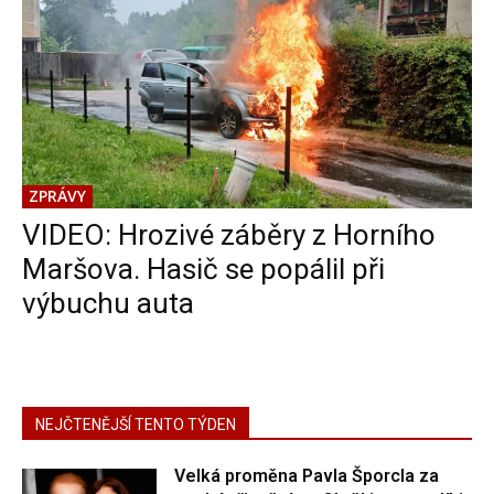
ZPRÁVY
VIDEO: Hrozivé záběry z Horního
Maršova. Hasič se popálil při
výbuchu auta
NEJČTENĚJŠÍ TENTO TÝDEN
Velká proměna Pavla Šporcla za