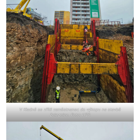
V Kladně se zřítil zaměstnanec do výkopu na stavbě
železnice. Foto: HZS