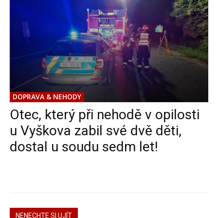
DOPRAVA & NEHODY
Otec, který při nehodě v opilosti
u Vyškova zabil své dvě děti,
dostal u soudu sedm let!
NENECHTE SI UJÍT