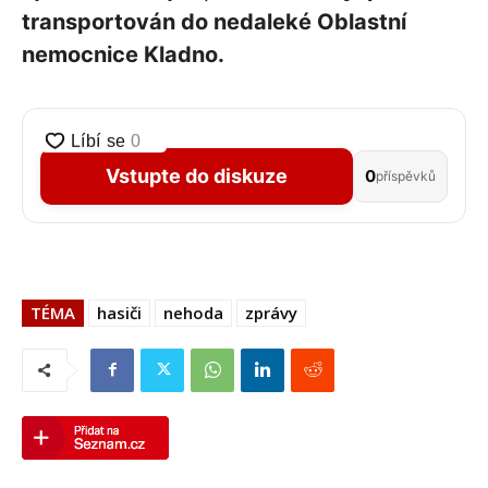
transportován do nedaleké Oblastní
nemocnice Kladno.
Vstupte do diskuze
0
příspěvků
TÉMA
hasiči
nehoda
zprávy