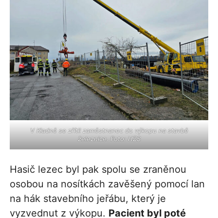
V Kladně se zřítil zaměstnanec do výkopu na stavbě
železnice. Foto: HZS
Hasič lezec byl pak spolu se zraněnou
osobou na nosítkách zavěšený pomocí lan
na hák stavebního jeřábu, který je
vyzvednut z výkopu.
Pacient byl poté