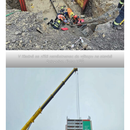
V Kladně se zřítil zaměstnanec do výkopu na stavbě
železnice. Foto: HZS