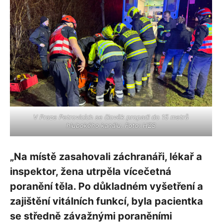
V Praze Petrovicích se člověk propadl do 15 metrů
hlubokého kanálu. Foto: HZS
„Na místě zasahovali záchranáři, lékař a
inspektor, žena utrpěla vícečetná
poranění těla. Po důkladném vyšetření a
zajištění vitálních funkcí, byla pacientka
se středně závažnými poraněními