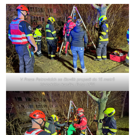
V Praze Petrovicích se člověk propadl do 15 metrů
hlubokého kanálu. Foto: HZS