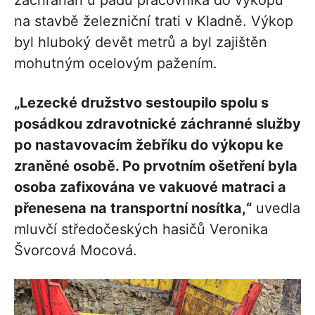
na stavbě železniční trati v Kladně. Výkop
byl hluboký devět metrů a byl zajištěn
mohutným ocelovým pažením.
„Lezecké družstvo sestoupilo spolu s
posádkou zdravotnické záchranné služby
po nastavovacím žebříku do výkopu ke
zraněné osobě. Po prvotním ošetření byla
osoba zafixována ve vakuové matraci a
přenesena na transportní nosítka,“
uvedla
mluvčí středočeských hasičů Veronika
Švorcová Mocová.