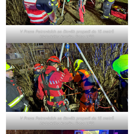
V Praze Petrovicích se člověk propadl do 15 metrů
hlubokého kanálu. Foto: HZS
V Praze Petrovicích se člověk propadl do 15 metrů
hlubokého kanálu. Foto: HZS