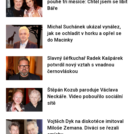
pouhé tři měsíce: Chtěl jsem se líbit
Báře
Michal Suchánek ukázal vynález,
jak se ochladit v horku a opřel se
do Macinky
Slavný šéfkuchař Radek Kašpárek
potvrdil nový vztah s vnadnou
černovláskou
Štěpán Kozub paroduje Václava
Neckáře. Video pobouřilo sociální
sítě
Vojtěch Dyk na diskotéce imitoval
Miloše Zemana. Diváci se řezali