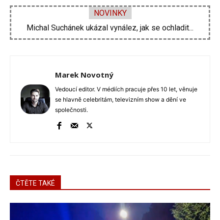
NOVINKY
Velká proměna Pavla Šporcla za pouhé tři...
Marek Novotný
Vedoucí editor. V médiích pracuje přes 10 let, věnuje
se hlavně celebritám, televizním show a dění ve
společnosti.
ČTĚTE TAKÉ