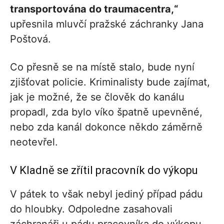
transportována do traumacentra,“
upřesnila mluvčí pražské záchranky Jana
Poštová.
Co přesně se na místě stalo, bude nyní
zjišťovat policie. Kriminalisty bude zajímat,
jak je možné, že se člověk do kanálu
propadl, zda bylo víko špatně upevněné,
nebo zda kanál dokonce někdo záměrně
neotevřel.
V Kladně se zřítil pracovník do výkopu
V pátek to však nebyl jediný případ pádu
do hloubky. Odpoledne zasahovali
záchranáři u pádu pracovníka do výkopu