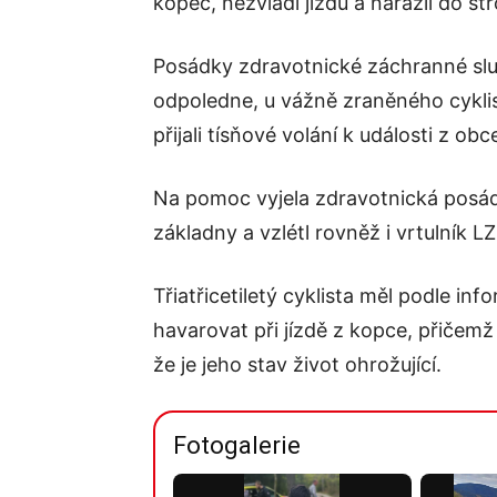
kopec, nezvládl jízdu a narazil do s
Posádky zdravotnické záchranné slu
odpoledne, u vážně zraněného cyklis
přijali tísňové volání k události z 
Na pomoc vyjela zdravotnická posád
základny a vzlétl rovněž i vrtulník L
Třiatřicetiletý cyklista měl podle inf
havarovat při jízdě z kopce, přičemž
že je jeho stav život ohrožující.
Fotogalerie