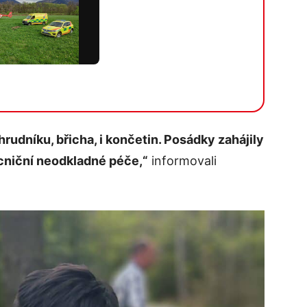
hrudníku, břicha, i končetin. Posádky zahájily
niční neodkladné péče,“
informovali