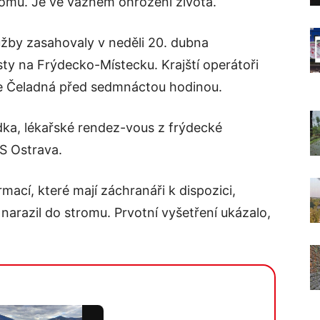
tromu. Je ve vážném ohrožení života.
žby zasahovaly v neděli 20. dubna
ty na Frýdecko-Místecku. Krajští operátoři
obce Čeladná před sedmnáctou hodinou.
ka, lékařské rendez-vous z frýdecké
ZS Ostrava.
ormací, které mají záchranáři k dispozici,
 narazil do stromu. Prvotní vyšetření ukázalo,