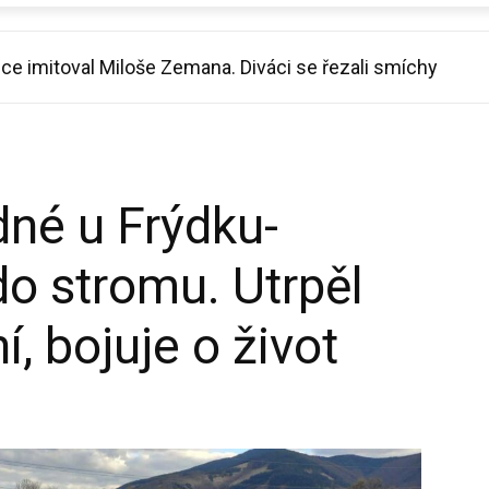
ce imitoval Miloše Zemana. Diváci se řezali smíchy
dné u Frýdku-
do stromu. Utrpěl
, bojuje o život