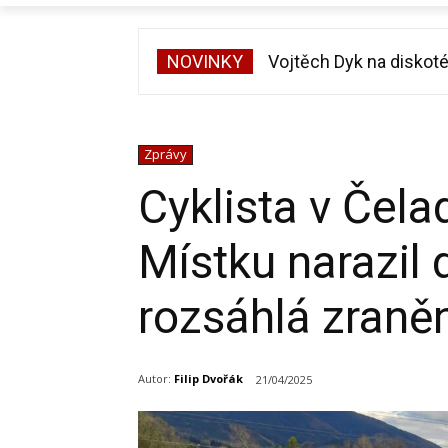
NOVINKY
Vojtěch Dyk na diskoté
Zprávy
Cyklista v Čela
Místku narazil 
rozsáhlá zranění
Autor:
Filip Dvořák
21/04/2025