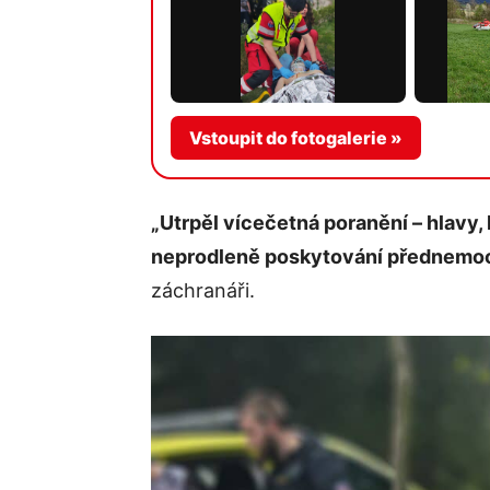
Vstoupit do fotogalerie »
„Utrpěl vícečetná poranění – hlavy, 
neprodleně poskytování přednemoc
záchranáři.