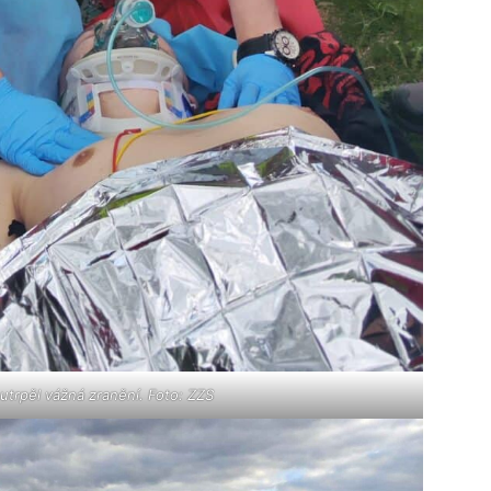
 utrpěl vážná zranění. Foto: ZZS