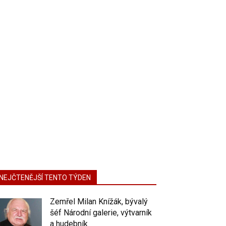
NEJČTENĚJŠÍ TENTO TÝDEN
Zemřel Milan Knížák, bývalý
šéf Národní galerie, výtvarník
a hudebník