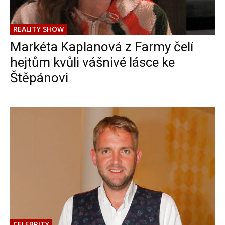
REALITY SHOW
Markéta Kaplanová z Farmy čelí
hejtům kvůli vášnivé lásce ke
Štěpánovi
CELEBRITY