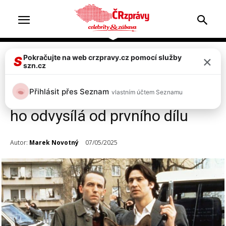
×
Pokračujte na web crzpravy.cz pomocí služby
Televize & zábava
S
szn.cz
Na obrazovky se vrací
Přihlásit přes Seznam
vlastním účtem Seznamu
legendární Komisař Rex, Prima
ho odvysílá od prvního dílu
Autor:
Marek Novotný
07/05/2025