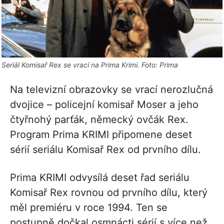
Seriál Komisař Rex se vrací na Prima Krimi. Foto: Prima
Na televizní obrazovky se vrací nerozlučná
dvojice – policejní komisař Moser a jeho
čtyřnohý parťák, německý ovčák Rex.
Program Prima KRIMI připomene deset
sérií seriálu Komisař Rex od prvního dílu.
Prima KRIMI odvysílá deset řad seriálu
Komisař Rex rovnou od prvního dílu, který
měl premiéru v roce 1994. Ten se
postupně dočkal osmnácti sérií s více než