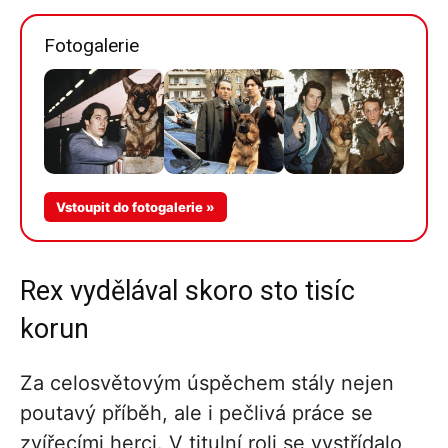
Fotogalerie
Více v
Vstoupit do fotogalerie »
galerii
Rex vydělával skoro sto tisíc
korun
Za celosvětovým úspěchem stály nejen
poutavý příběh, ale i pečlivá práce se
zvířecími herci. V titulní roli se vystřídalo