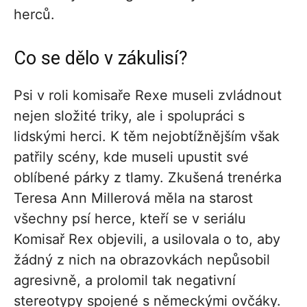
herců.
Co se dělo v zákulisí?
Psi v roli komisaře Rexe museli zvládnout
nejen složité triky, ale i spolupráci s
lidskými herci. K těm nejobtížnějším však
patřily scény, kde museli upustit své
oblíbené párky z tlamy. Zkušená trenérka
Teresa Ann Millerová měla na starost
všechny psí herce, kteří se v seriálu
Komisař Rex objevili, a usilovala o to, aby
žádný z nich na obrazovkách nepůsobil
agresivně, a prolomil tak negativní
stereotypy spojené s německými ovčáky.