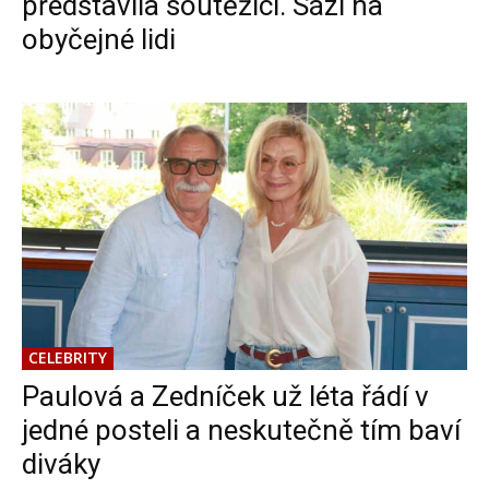
představila soutěžící. Sází na
obyčejné lidi
CELEBRITY
Paulová a Zedníček už léta řádí v
jedné posteli a neskutečně tím baví
diváky