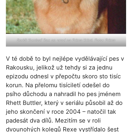
Seriál Komisař Rex se vrací na Prima Krimi. Foto: Prima
V té době to byl nejlépe vydělávající pes v
Rakousku, jelikož už tehdy si za jednu
epizodu odnesl v přepočtu skoro sto tisíc
korun. Na přelomu tisíciletí odešel do
psího důchodu a nahradil ho pes jménem
Rhett Buttler, který v seriálu působil až do
jeho skončení v roce 2004 – natočil tak
padesát dva dílů. Mezitím se v roli
dvounohých kolegů Rexe vystřídalo šest