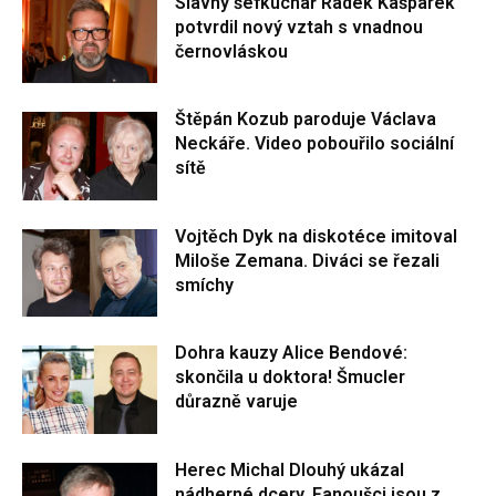
Slavný šéfkuchař Radek Kašpárek
potvrdil nový vztah s vnadnou
černovláskou
Štěpán Kozub paroduje Václava
Neckáře. Video pobouřilo sociální
sítě
Vojtěch Dyk na diskotéce imitoval
Miloše Zemana. Diváci se řezali
smíchy
Dohra kauzy Alice Bendové:
skončila u doktora! Šmucler
důrazně varuje
Herec Michal Dlouhý ukázal
nádherné dcery. Fanoušci jsou z