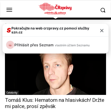
Štítky
Tomáš Klus
×
Pokračujte na web crzpravy.cz pomocí služby
S
szn.cz
Tag:
Tomáš Klus
Přihlásit přes Seznam
vlastním účtem Seznamu
Celebrity
Tomáš Klus: Hematom na hlasivkách! Držte
mi palce, prosí zpěvák