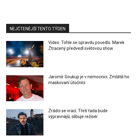
NEJČTENĚJŠÍ TENTO TÝDEN
Video: Tohle se opravdu povedlo. Marek
Ztracený předvedl světovou show
Jaromír Soukup je v nemocnici. Zmlátili ho
maskovaní útočníci
Zrádci se vrací. Třetí řada bude
výpravnější, slibuje režisér