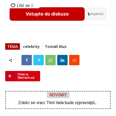
Vstupte do diskuze
1
příspěvků
TÉMA
celebrity
Tomáš Klus
NOVINKY
Zrádci se vrací. Třetí řada bude výpravnější,...
Zdeněk Pohlreich opět vtrhne do hospod. Nové...