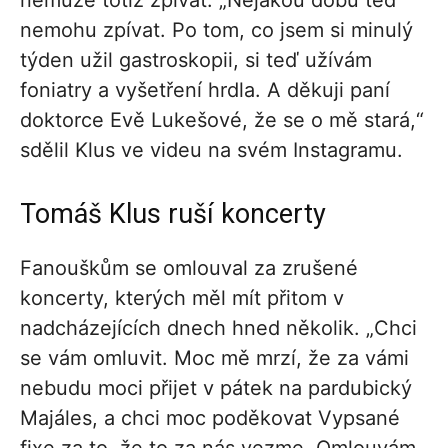
nemůže totiž zpívat. „Nějakou dobu teď
nemohu zpívat. Po tom, co jsem si minulý
týden užil gastroskopii, si teď užívám
foniatry a vyšetření hrdla. A děkuji paní
doktorce Evě Lukešové, že se o mě stará,“
sdělil Klus ve videu na svém Instagramu.
Tomáš Klus ruší koncerty
Fanouškům se omlouval za zrušené
koncerty, kterých měl mít přitom v
nadcházejících dnech hned několik. „Chci
se vám omluvit. Moc mě mrzí, že za vámi
nebudu moci přijet v pátek na pardubický
Majáles, a chci moc poděkovat Vypsané