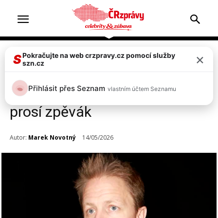
×
Pokračujte na web crzpravy.cz pomocí služby
Celebrity
S
szn.cz
Tomáš Klus: Hematom na
Přihlásit přes Seznam
vlastním účtem Seznamu
hlasivkách! Držte mi palce,
prosí zpěvák
Autor:
Marek Novotný
14/05/2026