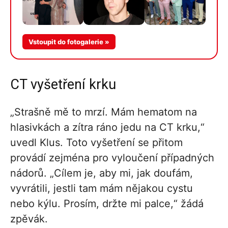
Více v
Vstoupit do fotogalerie »
galerii
CT vyšetření krku
„Strašně mě to mrzí. Mám hematom na
hlasivkách a zítra ráno jedu na CT krku,“
uvedl Klus. Toto vyšetření se přitom
provádí zejména pro vyloučení případných
nádorů. „Cílem je, aby mi, jak doufám,
vyvrátili, jestli tam mám nějakou cystu
nebo kýlu. Prosím, držte mi palce,“ žádá
zpěvák.