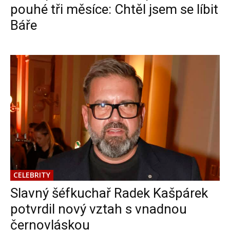
pouhé tři měsíce: Chtěl jsem se líbit
Báře
CELEBRITY
Slavný šéfkuchař Radek Kašpárek
potvrdil nový vztah s vnadnou
černovláskou