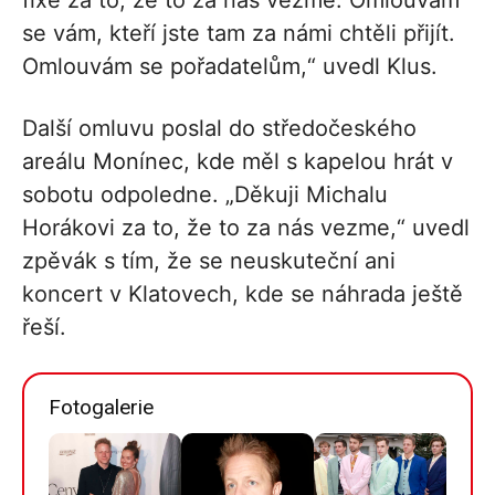
fixe za to, že to za nás vezme. Omlouvám
se vám, kteří jste tam za námi chtěli přijít.
Omlouvám se pořadatelům,“ uvedl Klus.
Další omluvu poslal do středočeského
areálu Monínec, kde měl s kapelou hrát v
sobotu odpoledne. „Děkuji Michalu
Horákovi za to, že to za nás vezme,“ uvedl
zpěvák s tím, že se neuskuteční ani
koncert v Klatovech, kde se náhrada ještě
řeší.
Fotogalerie