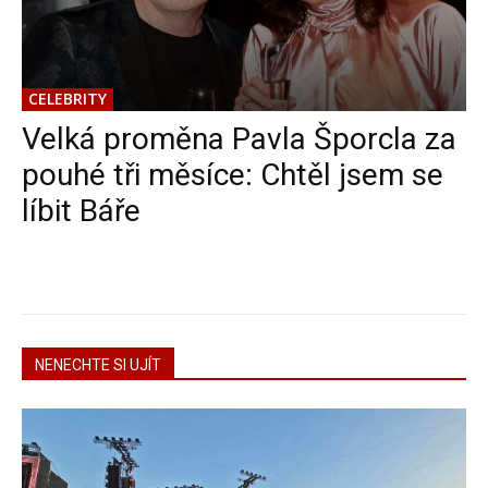
CELEBRITY
Velká proměna Pavla Šporcla za
pouhé tři měsíce: Chtěl jsem se
líbit Báře
NENECHTE SI UJÍT