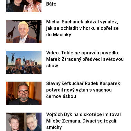
Báře
Michal Suchánek ukázal vynález,
jak se ochladit v horku a opřel se
do Macinky
Video: Tohle se opravdu povedlo.
Marek Ztracený předvedl světovou
show
Slavný šéfkuchař Radek Kašpárek
potvrdil nový vztah s vnadnou
černovláskou
Vojtěch Dyk na diskotéce imitoval
Miloše Zemana. Diváci se řezali
smíchy