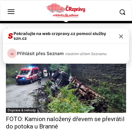
Štítky
Kamion
×
Pokračujte na web crzpravy.cz pomocí služby
S
szn.cz
Tag:
kamion
Přihlásit přes Seznam
vlastním účtem Seznamu
Doprava & nehody
FOTO: Kamion naložený dřevem se převrátil
do potoka u Branné