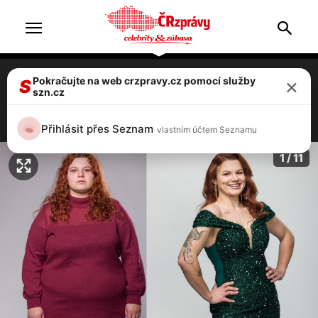
×
Pokračujte na web crzpravy.cz pomocí služby
Extrémní proměny: Karolina shodila 56
S
szn.cz
kilo, vlastní dcera ji nepoznávala
4 / 11
Přihlásit přes Seznam
vlastním účtem Seznamu
1 / 11