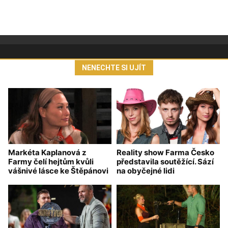
NENECHTE SI UJÍT
Markéta Kaplanová z
Reality show Farma Česko
Farmy čelí hejtům kvůli
představila soutěžící. Sází
vášnivé lásce ke Štěpánovi
na obyčejné lidi