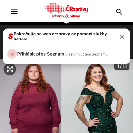
×
Pokračujte na web crzpravy.cz pomocí služby
Extrémní proměny: Karolina shodila 56
S
szn.cz
kilo, vlastní dcera ji nepoznávala
3 / 11
Přihlásit přes Seznam
vlastním účtem Seznamu
1 / 11