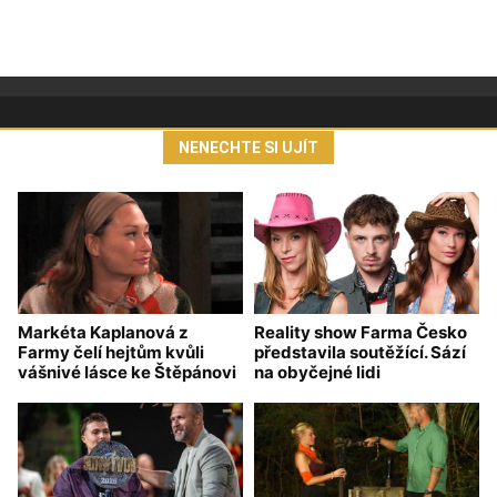
NENECHTE SI UJÍT
Markéta Kaplanová z
Reality show Farma Česko
Farmy čelí hejtům kvůli
představila soutěžící. Sází
vášnivé lásce ke Štěpánovi
na obyčejné lidi