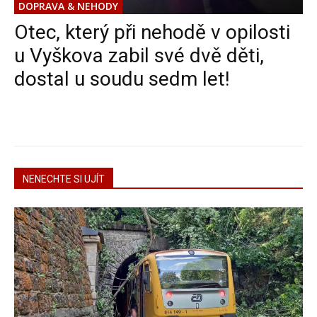
DOPRAVA & NEHODY
Otec, který při nehodě v opilosti
u Vyškova zabil své dvě děti,
dostal u soudu sedm let!
NENECHTE SI UJÍT