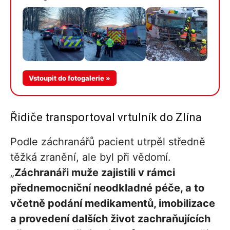
Více v
Vstoupit do fotogalerie »
galerii
Řidiče transportoval vrtulník do Zlína
Podle záchranářů pacient utrpěl středně
těžká zranění, ale byl při vědomí.
„
Záchranáři muže zajistili v rámci
přednemocniční neodkladné péče, a to
včetně podání medikamentů, imobilizace
a provedení dalších život zachraňujících