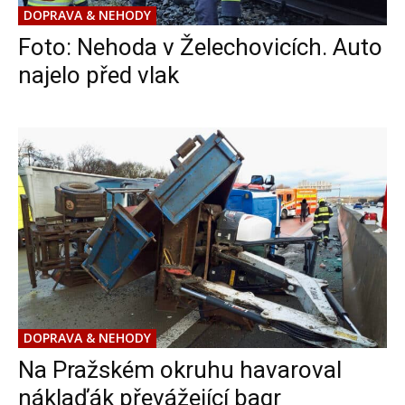
DOPRAVA & NEHODY
Foto: Nehoda v Želechovicích. Auto
najelo před vlak
DOPRAVA & NEHODY
Na Pražském okruhu havaroval
náklaďák převážející bagr