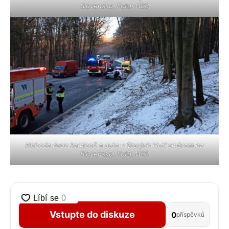
Slovensko. Foto: HZS
Nehoda dvou kamionů a auta u Starých Hutí směrem na
Slovensko. Foto: HZS
Vstupte do diskuze
0
příspěvků