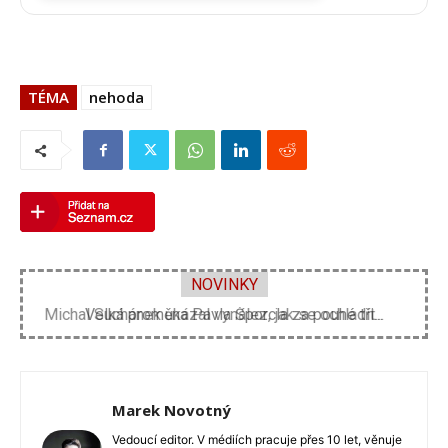
TÉMA
nehoda
NOVINKY
Velká proměna Pavla Šporcla za pouhé tři...
Marek Novotný
Vedoucí editor. V médiích pracuje přes 10 let, věnuje