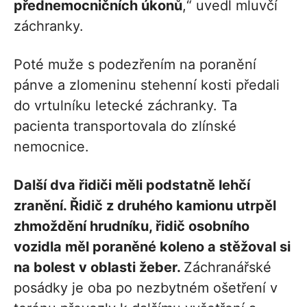
přednemocničních úkonů
,“ uvedl mluvčí
záchranky.
Poté muže s podezřením na poranění
pánve a zlomeninu stehenní kosti předali
do vrtulníku letecké záchranky. Ta
pacienta transportovala do zlínské
nemocnice.
Další dva řidiči měli podstatně lehčí
zranění. Řidič z druhého kamionu utrpěl
zhmoždění hrudníku, řidič osobního
vozidla měl poraněné koleno a stěžoval si
na bolest v oblasti žeber.
Záchranářské
posádky je oba po nezbytném ošetření v