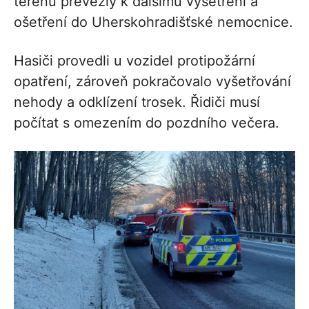
terénu převezly k dalšímu vyšetření a
ošetření do Uherskohradišťské nemocnice.
Hasiči provedli u vozidel protipožární
opatření, zároveň pokračovalo vyšetřování
nehody a odklízení trosek. Řidiči musí
počítat s omezením do pozdního večera.