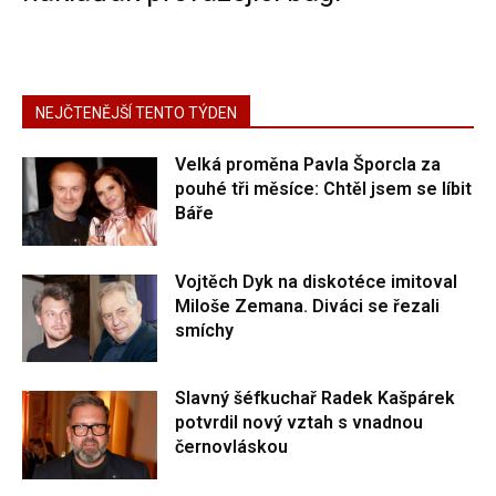
NEJČTENĚJŠÍ TENTO TÝDEN
Velká proměna Pavla Šporcla za
pouhé tři měsíce: Chtěl jsem se líbit
Báře
Vojtěch Dyk na diskotéce imitoval
Miloše Zemana. Diváci se řezali
smíchy
Slavný šéfkuchař Radek Kašpárek
potvrdil nový vztah s vnadnou
černovláskou