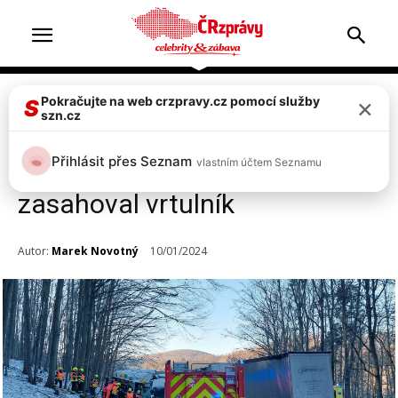
×
Pokračujte na web crzpravy.cz pomocí služby
Doprava & nehody
Top 2
S
szn.cz
Vážná nehoda dvou kamionů
Přihlásit přes Seznam
vlastním účtem Seznamu
u Starých Hutí, tři zranění,
zasahoval vrtulník
Autor:
Marek Novotný
10/01/2024