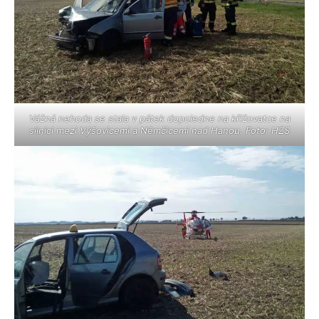
Vážná nehoda se stala v pátek dopoledne na křižovatce na
silnici mezi Výšovicemi a Němčicemi nad Hanou. Foto: HZS