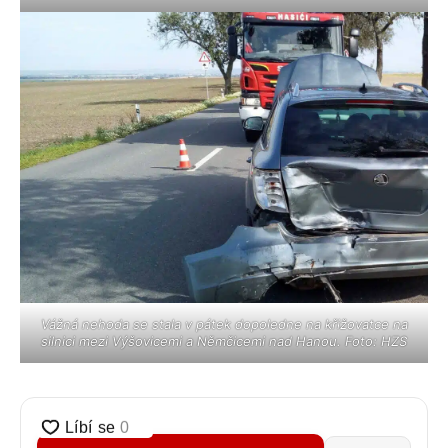
Vážná nehoda se stala v pátek dopoledne na křižovatce na
silnici mezi Výšovicemi a Němčicemi nad Hanou. Foto: HZS