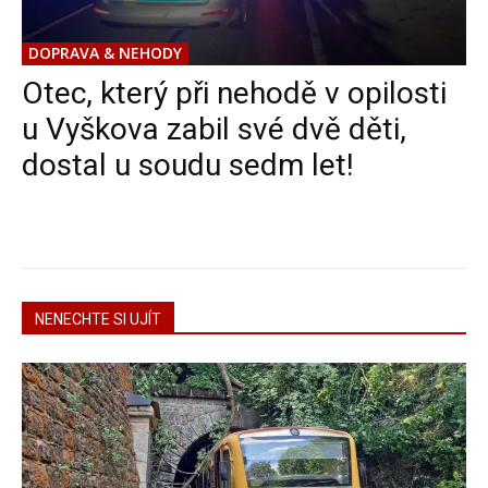
DOPRAVA & NEHODY
Otec, který při nehodě v opilosti
u Vyškova zabil své dvě děti,
dostal u soudu sedm let!
NENECHTE SI UJÍT