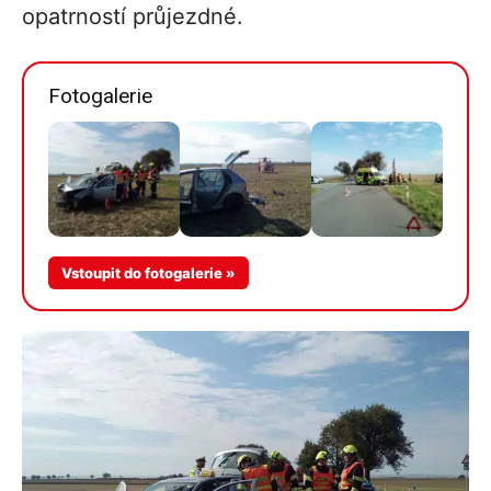
opatrností průjezdné.
Fotogalerie
Více v
Vstoupit do fotogalerie »
galerii