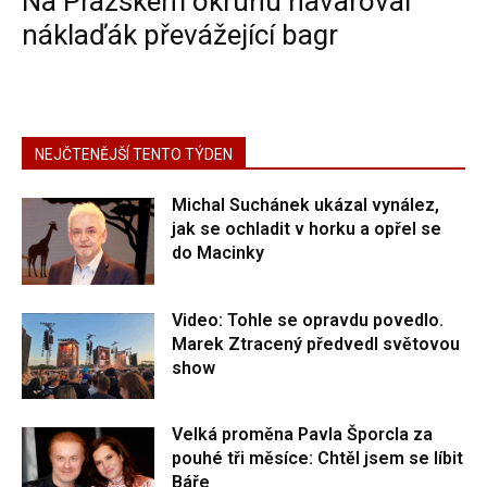
Na Pražském okruhu havaroval
náklaďák převážející bagr
NEJČTENĚJŠÍ TENTO TÝDEN
Michal Suchánek ukázal vynález,
jak se ochladit v horku a opřel se
do Macinky
Video: Tohle se opravdu povedlo.
Marek Ztracený předvedl světovou
show
Velká proměna Pavla Šporcla za
pouhé tři měsíce: Chtěl jsem se líbit
Báře