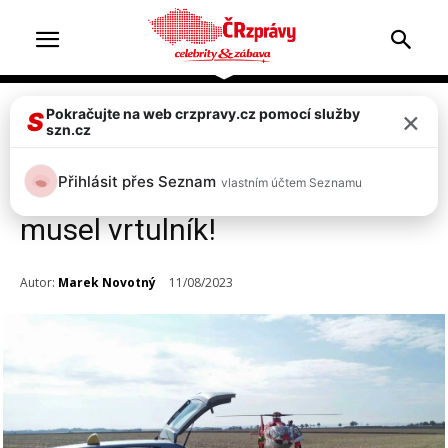
×
Pokračujte na web crzpravy.cz pomocí služby
Doprava & nehody
S
szn.cz
Vážná nehoda na Hané:
Přihlásit přes Seznam
vlastním účtem Seznamu
Zranily se 3 děti, na místo
musel vrtulník!
Autor:
Marek Novotný
11/08/2023