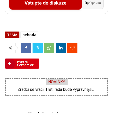
Vstupte do diskuze
0
příspěvků
TÉMA
nehoda
NOVINKY
Zdeněk Pohlreich opět vtrhne do hospod. Nové...