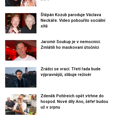
Štěpán Kozub paroduje Václava
Neckáře. Video pobouřilo sociální
sítě
Jaromír Soukup je v nemocnici.
Zmlátili ho maskovaní útočníci
Zrádci se vrací. Třetí řada bude
výpravnější, slibuje režisér
Zdeněk Pohlreich opět vtrhne do
hospod. Nové díly Ano, šéfe! budou
už v srpnu