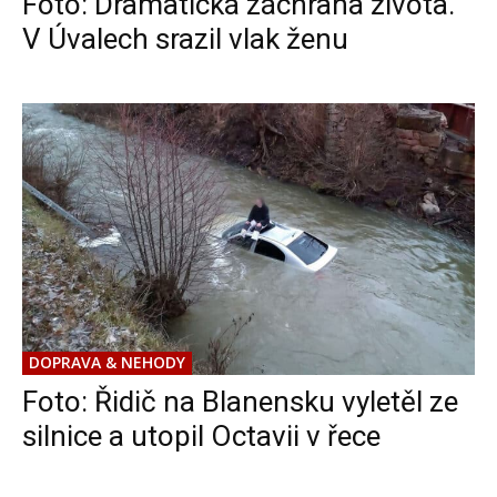
Foto: Dramatická záchrana života.
V Úvalech srazil vlak ženu
DOPRAVA & NEHODY
Foto: Řidič na Blanensku vyletěl ze
silnice a utopil Octavii v řece