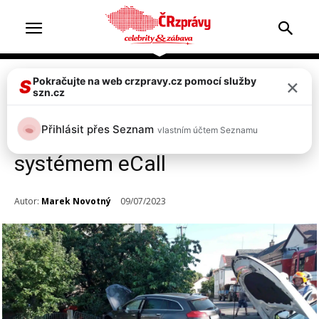
×
Pokračujte na web crzpravy.cz pomocí služby
Doprava & nehody
S
szn.cz
V Sobotce se srazila dvě auta,
Přihlásit přes Seznam
vlastním účtem Seznamu
sama si přivolala pomoc
systémem eCall
Autor:
Marek Novotný
09/07/2023