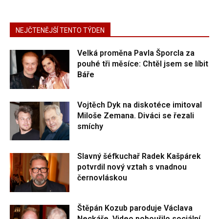
NEJČTENĚJŠÍ TENTO TÝDEN
Velká proměna Pavla Šporcla za
pouhé tři měsíce: Chtěl jsem se líbit
Báře
Vojtěch Dyk na diskotéce imitoval
Miloše Zemana. Diváci se řezali
smíchy
Slavný šéfkuchař Radek Kašpárek
potvrdil nový vztah s vnadnou
černovláskou
Štěpán Kozub paroduje Václava
Neckáře. Video pobouřilo sociální