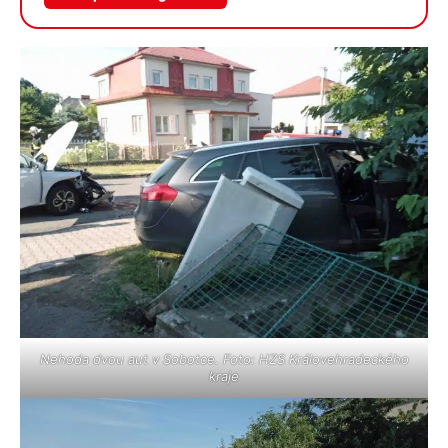
galerii
Nehoda dvou aut v Sobotce. Foto: HZS Královehradeckého
kraje