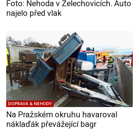
Foto: Nehoda v Želechovicích. Auto
najelo před vlak
DOPRAVA & NEHODY
Na Pražském okruhu havaroval
náklaďák převážející bagr