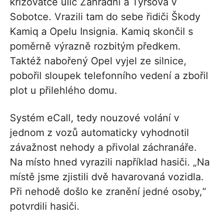
křižovatce ulic Zahradní a Tyršova v
Sobotce. Vrazili tam do sebe řidiči Škody
Kamiq a Opelu Insignia. Kamiq skončil s
poměrně výrazně rozbitým předkem.
Taktéž nabořený Opel vyjel ze silnice,
pobořil sloupek telefonního vedení a zbořil
plot u přilehlého domu.
Systém eCall, tedy nouzové volání v
jednom z vozů automaticky vyhodnotil
závažnost nehody a přivolal záchranáře.
Na místo hned vyrazili například hasiči. „Na
místě jsme zjistili dvě havarovaná vozidla.
Při nehodě došlo ke zranění jedné osoby,“
potvrdili hasiči.