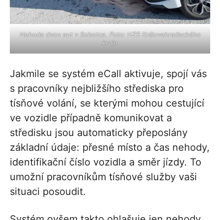
Nehoda dvou aut v Sobotce. Foto: HZS Královehradeckého
kraje
Jakmile se systém eCall aktivuje, spojí vás
s pracovníky nejbližšího střediska pro
tísňové volání, se kterými mohou cestující
ve vozidle případně komunikovat a
středisku jsou automaticky přeposlány
základní údaje: přesné místo a čas nehody,
identifikační číslo vozidla a směr jízdy. To
umožní pracovníkům tísňové služby vaši
situaci posoudit.
Systém ovšem takto ohlašuje jen nehody,