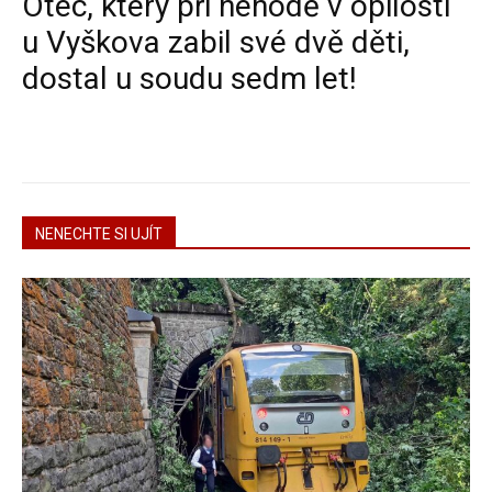
Otec, který při nehodě v opilosti
u Vyškova zabil své dvě děti,
dostal u soudu sedm let!
NENECHTE SI UJÍT