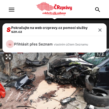
×
Pokračujte na web crzpravy.cz pomocí služby
V centru Prahy bouralo Porsche.
S
szn.cz
Nelegální cizinec ujížděl policii
2 / 2
Přihlásit přes Seznam
vlastním účtem Seznamu
1 / 2