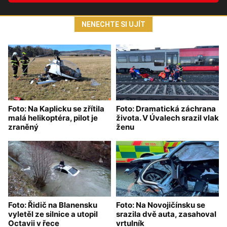
NENECHTE SI UJÍT
Foto: Na Kaplicku se zřítila
Foto: Dramatická záchrana
malá helikoptéra, pilot je
života. V Úvalech srazil vlak
zraněný
ženu
Foto: Řidič na Blanensku
Foto: Na Novojičínsku se
vyletěl ze silnice a utopil
srazila dvě auta, zasahoval
Octavii v řece
vrtulník