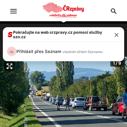
×
Pokračujte na web crzpravy.cz pomocí služby
U Jičína boural motorkář, na místě zemřel,
S
szn.cz
další řidič vypadl z auta
1 / 9
Přihlásit přes Seznam
vlastním účtem Seznamu
1 / 9