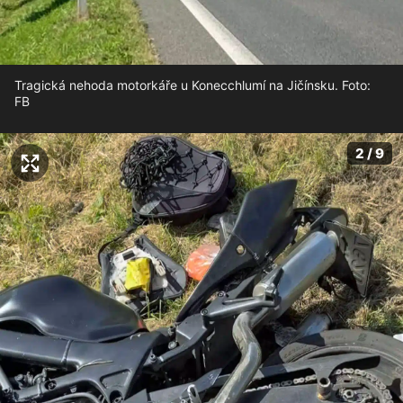
Tragická nehoda motorkáře u Konecchlumí na Jičínsku. Foto:
FB
2 / 9