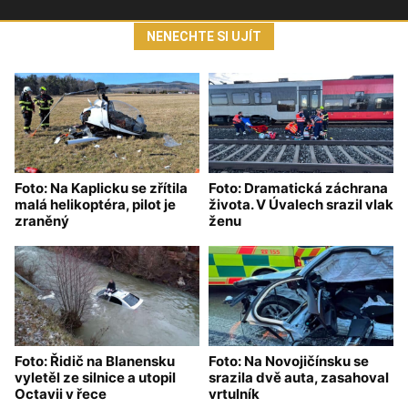
NENECHTE SI UJÍT
Foto: Na Kaplicku se zřítila
Foto: Dramatická záchrana
malá helikoptéra, pilot je
života. V Úvalech srazil vlak
zraněný
ženu
Foto: Řidič na Blanensku
Foto: Na Novojičínsku se
vyletěl ze silnice a utopil
srazila dvě auta, zasahoval
Octavii v řece
vrtulník