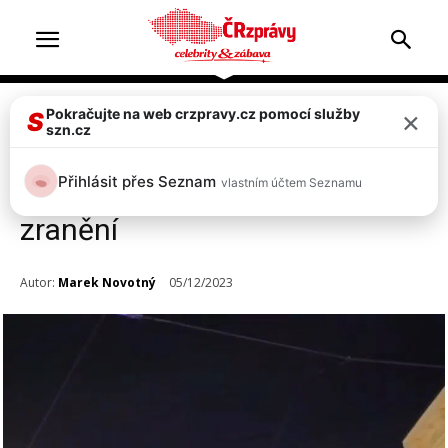
×
Pokračujte na web crzpravy.cz pomocí služby
Doprava & nehody
Top 2
S
szn.cz
Tramvaj v Praze srazila tři
Přihlásit přes Seznam
vlastním účtem Seznamu
chodce, mají velmi vážná
zranění
Autor:
Marek Novotný
05/12/2023