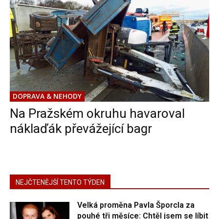
DOPRAVA & NEHODY
Na Pražském okruhu havaroval
náklaďák převážející bagr
NEJČTENĚJŠÍ TENTO TÝDEN
Velká proměna Pavla Šporcla za
pouhé tři měsíce: Chtěl jsem se líbit