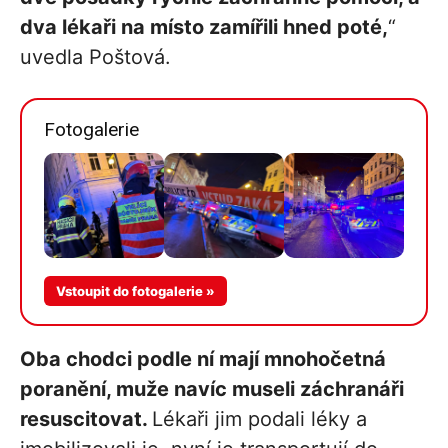
dva lékaři na místo zamířili hned poté,
“
uvedla Poštová.
Fotogalerie
Více v
Vstoupit do fotogalerie »
galerii
Oba chodci podle ní mají mnohočetná
poranění, muže navíc museli záchranáři
resuscitovat.
Lékaři jim podali léky a