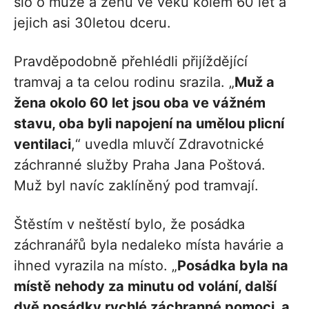
šlo o muže a ženu ve věku kolem 60 let a
jejich asi 30letou dceru.
Pravděpodobně přehlédli přijíždějící
tramvaj a ta celou rodinu srazila. „
Muž a
žena okolo 60 let jsou oba ve vážném
stavu, oba byli napojení na umělou plicní
ventilaci
,“ uvedla mluvčí Zdravotnické
záchranné služby Praha Jana Poštová.
Muž byl navíc zaklíněný pod tramvají.
Štěstím v neštěstí bylo, že posádka
záchranářů byla nedaleko místa havárie a
ihned vyrazila na místo. „
Posádka byla na
místě nehody za minutu od volání, další
dvě posádky rychlé záchranné pomoci, a