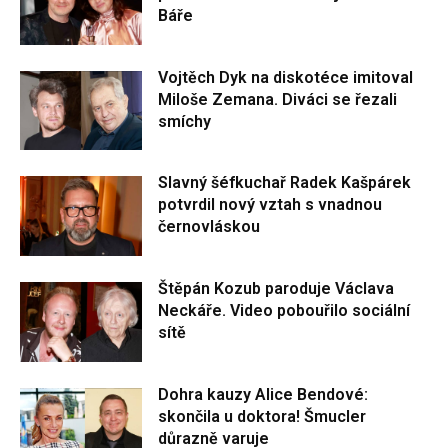
Báře
Vojtěch Dyk na diskotéce imitoval
Miloše Zemana. Diváci se řezali
smíchy
Slavný šéfkuchař Radek Kašpárek
potvrdil nový vztah s vnadnou
černovláskou
Štěpán Kozub paroduje Václava
Neckáře. Video pobouřilo sociální
sítě
Dohra kauzy Alice Bendové:
skončila u doktora! Šmucler
důrazně varuje