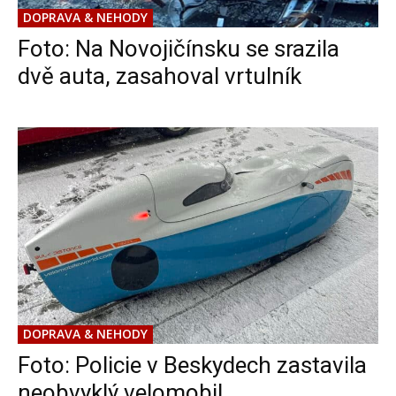
DOPRAVA & NEHODY
Foto: Na Novojičínsku se srazila
dvě auta, zasahoval vrtulník
DOPRAVA & NEHODY
Foto: Policie v Beskydech zastavila
neobvyklý velomobil