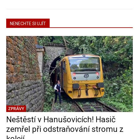
NENECHTE SI UJÍT
ZPRÁVY
Neštěstí v Hanušovicích! Hasič
zemřel při odstraňování stromu z
kolejí