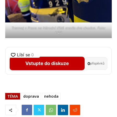
Tramvaj v Praze na Národní třídě srazila dva chodce. Foto:
HZS
Vstupte do diskuze
0
příspěvků
TÉMA
doprava
nehoda