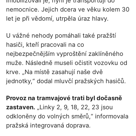
imobilizovali je, nyní je transportují do
nemocnice. Jejich dcera ve věku kolem 30
let je při vědomí, utrpěla úraz hlavy.
U vážné nehody pomáhali také pražští
hasiči, kteří pracovali na co
nejbezpečnějším vyproštění zaklíněného
muže. Následně museli očistit vozovku od
krve. „Na místě zasahují naše dvě
jednotky,“ dodal mluvčí pražských hasičů.
Provoz na tramvajové trati byl dočasně
zastaven.
„Linky 2, 9, 18, 22, 23 jsou
odkloněny do volných směrů,“ informovala
pražská integrovaná doprava.