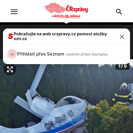
×
Pokračujte na web crzpravy.cz pomocí služby
FOTO: Tragický pád letadla v Tlusticích na
S
szn.cz
Berounsku, dva mrtví!
3 / 9
Přihlásit přes Seznam
vlastním účtem Seznamu
1 / 9