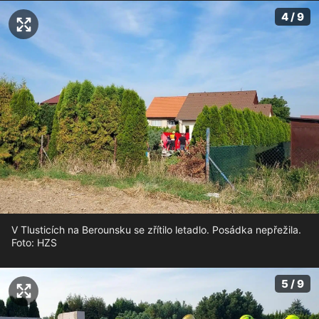
4 / 9
V Tlusticích na Berounsku se zřítilo letadlo. Posádka nepřežila.
Foto: HZS
5 / 9