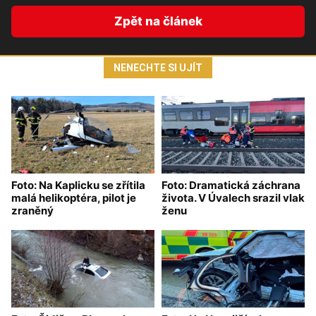
Zpět na článek
NENECHTE SI UJÍT
Foto: Na Kaplicku se zřítila
Foto: Dramatická záchrana
malá helikoptéra, pilot je
života. V Úvalech srazil vlak
zraněný
ženu