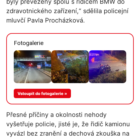
byly převezeny spolu s řidičem BMW do
zdravotnického zařízení,“ sdělila policejní
mluvčí Pavla Procházková.
Fotogalerie
Více v
Vstoupit do fotogalerie »
galerii
Přesné příčiny a okolnosti nehody
vyšetřuje policie, jisté je, že řidič kamionu
vyvázl bez zranění a dechová zkouška na