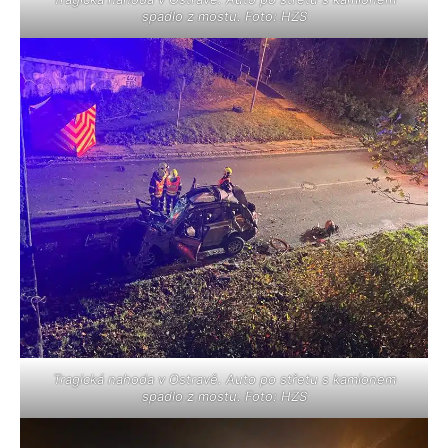
spadlo z mostu. Foto: HZS
Tragická nahoda v Ostravě. Auto po střetu s kamionem
spadlo z mostu. Foto: HZS