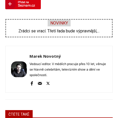
NOVINKY
Zdeněk Pohlreich opět vtrhne do hospod. Nové...
Marek Novotný
Vedoucí editor. V médiích pracuje přes 10 let, věnuje
se hlavně celebritám, televizním show a dění ve
společnosti.
ČTĚTE TAKÉ