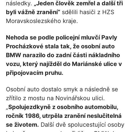
následky.
„Jeden člověk zemřel a další tři
byli vážně zranění“
sdělili hasiči z HZS
Moravskoslezského kraje.
Nehoda se podle policejní mluvčí Pavly
Procházkové stala tak, že osobní auto
BMW narazilo do zadní části nákladního
vozu, který najížděl do Mariánské ulice v
připojovacím pruhu.
Osobní auto dostalo smyk a následně se
zřítilo z mostu na Novinářskou ulici.
„
Spolujezdkyně z osobního automobilu,
ročník 1986, utrpěla zranění neslučitelná
se životem.
Další dvě spolucestující osoby