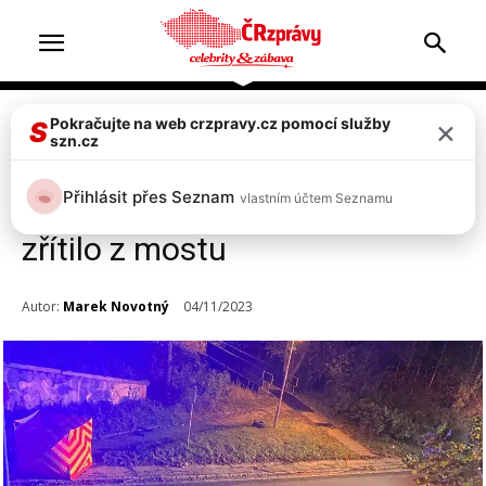
×
Pokračujte na web crzpravy.cz pomocí služby
Doprava & nehody
S
szn.cz
Tragická nehoda v Ostravě:
Přihlásit přes Seznam
vlastním účtem Seznamu
Auto se srazilo s kamionem a
zřítilo z mostu
Autor:
Marek Novotný
04/11/2023