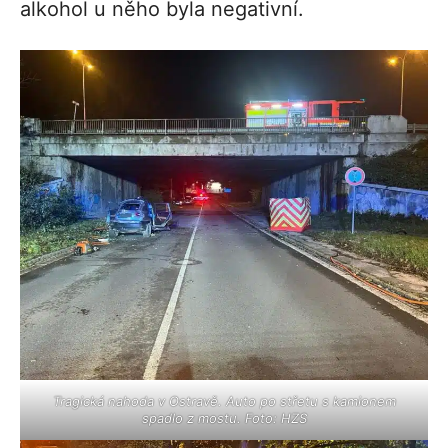
alkohol u něho byla negativní.
Tragická nahoda v Ostravě. Auto po střetu s kamionem
spadlo z mostu. Foto: HZS