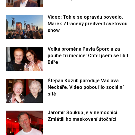
Video: Tohle se opravdu povedlo.
Marek Ztracený předvedl světovou
show
Velká proměna Pavla Šporcla za
pouhé tři měsíce: Chtěl jsem se líbit
Báře
Štěpán Kozub paroduje Václava
Neckáře. Video pobouřilo sociální
sítě
Jaromír Soukup je v nemocnici.
Zmlátili ho maskovaní útočníci