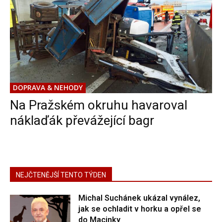
DOPRAVA & NEHODY
Na Pražském okruhu havaroval
náklaďák převážející bagr
NEJČTENĚJŠÍ TENTO TÝDEN
Michal Suchánek ukázal vynález,
jak se ochladit v horku a opřel se
do Macinky