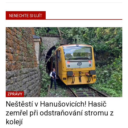
NENECHTE SI UJÍT
ZPRÁVY
Neštěstí v Hanušovicích! Hasič
zemřel při odstraňování stromu z
kolejí