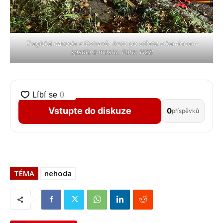
Tragická nahoda v Ostravě. Auto po střetu s kamionem
spadlo z mostu. Foto: HZS
Vstupte do diskuze
0
příspěvků
TÉMA
nehoda