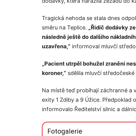
dodávky, která narazila zezadu do k
Tragická nehoda se stala dnes odpol
směru na Teplice.
„Řidič dodávky ze
následně ještě do dalšího nákladníh
uzavřena,“
informoval mluvčí středoč
„Pacient utrpěl bohužel zranění nes
koroner,“
sdělila mluvčí středočesk
Na místě teď probíhají záchranné a 
exity 1 Zdiby a 9 Úžice. Předpoklad
informovalo Ředitelství silnic a dálnic
Fotogalerie