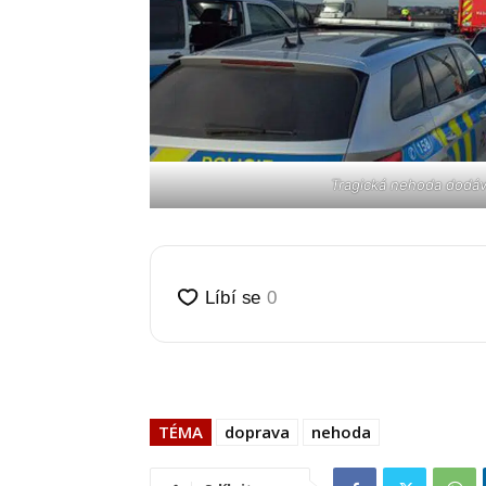
Tragická nehoda dodávk
TÉMA
doprava
nehoda