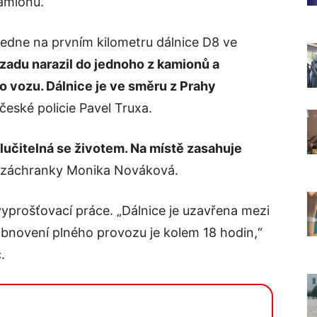
amionu.
edne na prvním kilometru dálnice D8 ve
zadu narazil do jednoho z kamionů a
o vozu. Dálnice je ve směru z Prahy
eské policie Pavel Truxa.
lučitelná se životem. Na místě zasahuje
é záchranky Monika Nováková.
vyprošťovací práce. „Dálnice je uzavřena mezi
 obnovení plného provozu je kolem 18 hodin,“
.