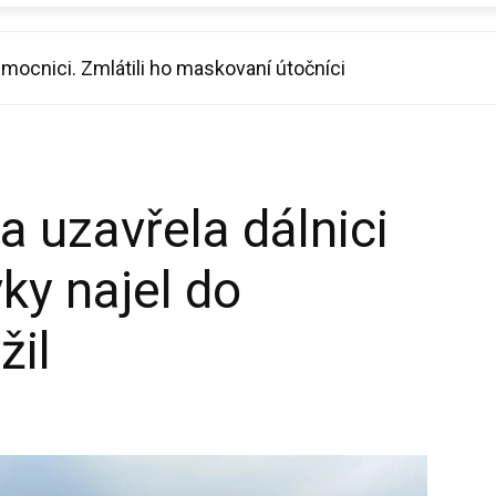
ocnici. Zmlátili ho maskovaní útočníci
 řada bude výpravnější, slibuje režisér
 uzavřela dálnici
ky najel do
žil