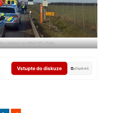
y a kamionu na dálnici D8 u Prahy.
Vstupte do diskuze
0
příspěvků