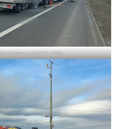
y a kamionu na dálnici D8 u Prahy.