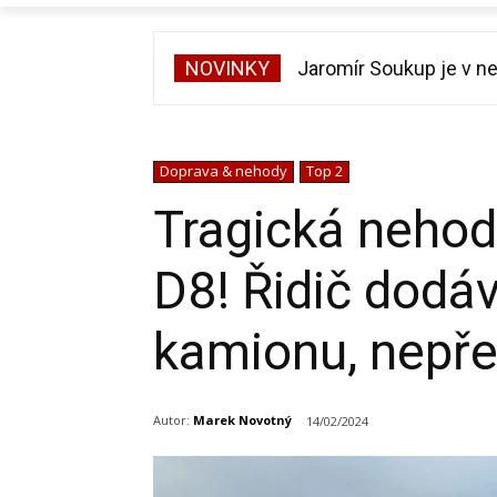
NOVINKY
Jaromír Soukup je v nem
Zrádci se vrací. Třetí
Doprava & nehody
Top 2
Tragická nehoda
D8! Řidič dodáv
kamionu, nepře
Autor:
Marek Novotný
14/02/2024