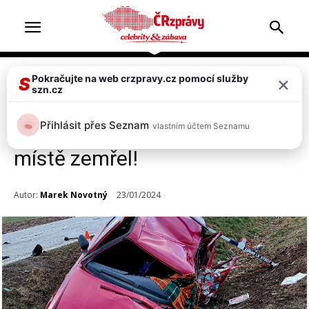
×
Pokračujte na web crzpravy.cz pomocí služby
Doprava & nehody
Top 2
S
szn.cz
Tragická nehoda tří aut u
Přihlásit přes Seznam
vlastním účtem Seznamu
Vranína. Jeden z řidičů na
místě zemřel!
Autor:
Marek Novotný
23/01/2024