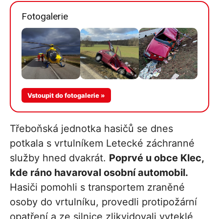
Fotogalerie
Více v
Vstoupit do fotogalerie »
galerii
Třeboňská jednotka hasičů se dnes
potkala s vrtulníkem Letecké záchranné
služby hned dvakrát.
Poprvé u obce Klec,
kde ráno havaroval osobní automobil.
Hasiči pomohli s transportem zraněné
osoby do vrtulníku, provedli protipožární
opatření a ze silnice zlikvidovali vyteklé