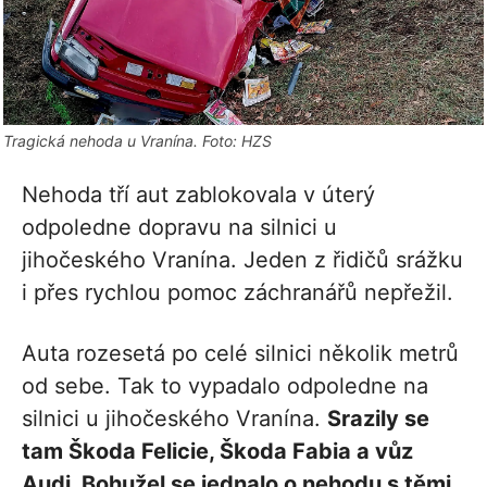
Tragická nehoda u Vranína. Foto: HZS
Nehoda tří aut zablokovala v úterý
odpoledne dopravu na silnici u
jihočeského Vranína. Jeden z řidičů srážku
i přes rychlou pomoc záchranářů nepřežil.
Auta rozesetá po celé silnici několik metrů
od sebe. Tak to vypadalo odpoledne na
silnici u jihočeského Vranína.
Srazily se
tam Škoda Felicie, Škoda Fabia a vůz
Audi. Bohužel se jednalo o nehodu s těmi