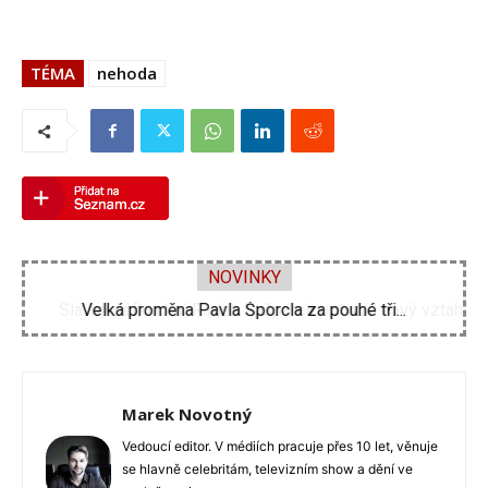
TÉMA
nehoda
NOVINKY
Slavný šéfkuchař Radek Kašpárek potvrdil nový vztah...
Marek Novotný
Vedoucí editor. V médiích pracuje přes 10 let, věnuje
se hlavně celebritám, televizním show a dění ve