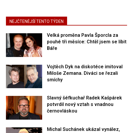
NEJČTENĚJŠÍ TENTO TÝDEN
Velká proměna Pavla Šporcla za
pouhé tři měsíce: Chtěl jsem se líbit
Báře
Vojtěch Dyk na diskotéce imitoval
Miloše Zemana. Diváci se řezali
smíchy
Slavný šéfkuchař Radek Kašpárek
potvrdil nový vztah s vnadnou
černovláskou
Michal Suchánek ukázal vynález,