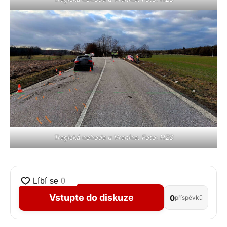
Tragická nehoda u Vranína. Foto: HZS
Vstupte do diskuze
0
příspěvků