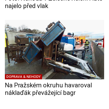
najelo před vlak
DOPRAVA & NEHODY
Na Pražském okruhu havaroval
náklaďák převážející bagr