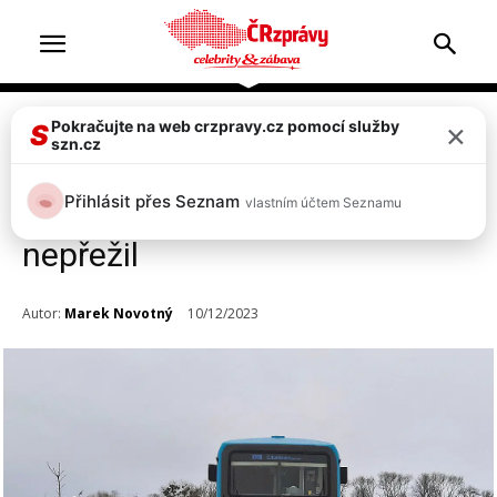
×
Pokračujte na web crzpravy.cz pomocí služby
Doprava & nehody
Top 2
S
szn.cz
Tragická nehoda na Písecku:
Přihlásit přes Seznam
vlastním účtem Seznamu
Řidič auta vjel před vlak,
nepřežil
Autor:
Marek Novotný
10/12/2023