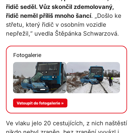
řidič seděl. Vůz skončil zdemolovaný,
řidič neměl příliš mnoho šancí
. „Došlo ke
střetu, který řidič v osobním vozidle
nepřežil,“ uvedla Štěpánka Schwarzová.
Fotogalerie
Vstoupit do fotogalerie »
Ve vlaku jelo 20 cestujících, z nich naštěstí
nikdo nebyl zraněn, bez zranění vyvázl i