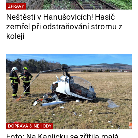
ZPRÁVY
Neštěstí v Hanušovicích! Hasič
zemřel při odstraňování stromu z
kolejí
DOPRAVA & NEHODY
Foto: Na Kaplicku se zřítila malá