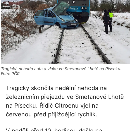
Tragická nehoda auta a vlaku ve Smetanově Lhotě na Písecku.
Foto: PČR
Tragicky skončila nedělní nehoda na
železničním přejezdu ve Smetanově Lhotě
na Písecku. Řidič Citroenu vjel na
červenou před přijíždějící rychlík.
V neděli před 10. hodinou došlo na