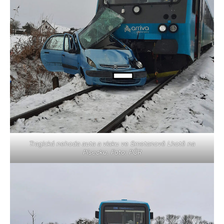
Tragická nehoda auta a vlaku ve Smetanově Lhotě na
Písecku. Foto: PČR