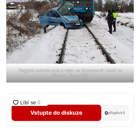
Tragická nehoda auta a vlaku ve Smetanově Lhotě na
Písecku. Foto: PČR
Vstupte do diskuze
0
příspěvků