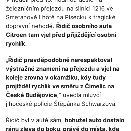
železničním přejezdu na silnici 1216 ve
Smetanově Lhotě na Písecku k tragické
dopravní nehodě.
Řidič osobního auta
Citroen tam vjel před přijíždějící osobní
rychlík.
„
Řidič pravděpodobně nerespektoval
výstražné znamení na přejezdu a vjel na
koleje zrovna v okamžiku, kdy tudy
projížděl rychlík ve směru z Čimelic na
České Budějovice
,“ uvedla mluvčí
jihočeské policie Štěpánka Schwarzová.
Řidič byl v autě sám,
bohužel auto dostalo
ránu zleva do boku, právě do místa, kde