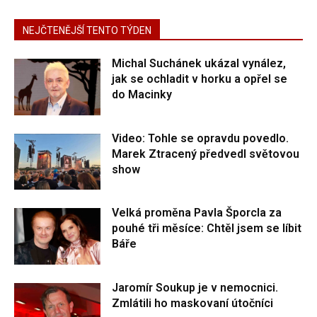
NEJČTENĚJŠÍ TENTO TÝDEN
Michal Suchánek ukázal vynález,
jak se ochladit v horku a opřel se
do Macinky
Video: Tohle se opravdu povedlo.
Marek Ztracený předvedl světovou
show
Velká proměna Pavla Šporcla za
pouhé tři měsíce: Chtěl jsem se líbit
Báře
Jaromír Soukup je v nemocnici.
Zmlátili ho maskovaní útočníci