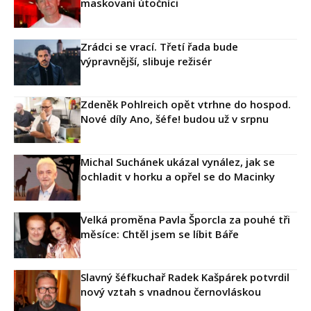
maskovaní útočníci
Zrádci se vrací. Třetí řada bude
výpravnější, slibuje režisér
Zdeněk Pohlreich opět vtrhne do hospod.
Nové díly Ano, šéfe! budou už v srpnu
Michal Suchánek ukázal vynález, jak se
ochladit v horku a opřel se do Macinky
Velká proměna Pavla Šporcla za pouhé tři
měsíce: Chtěl jsem se líbit Báře
Slavný šéfkuchař Radek Kašpárek potvrdil
nový vztah s vnadnou černovláskou