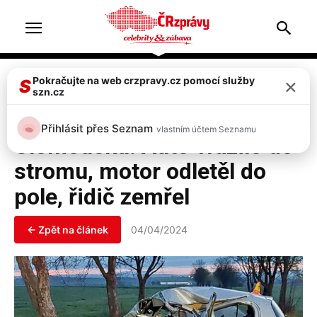
Home
Doprava & nehody
×
Pokračujte na web crzpravy.cz pomocí služby
S
szn.cz
Doprava & nehody
Top 2
Tragická nehoda na
Přihlásit přes Seznam
vlastním účtem Seznamu
Olomoucku! Auto vrazilo do
stromu, motor odletěl do
pole, řidič zemřel
← Zpět na článek
04/04/2024