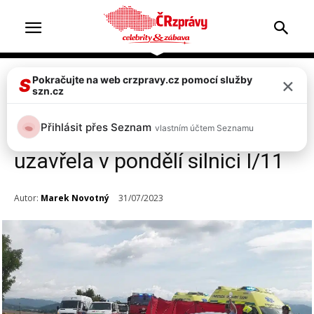
×
Pokračujte na web crzpravy.cz pomocí služby
Doprava & nehody
S
szn.cz
Tragická nehoda mezi
Přihlásit přes Seznam
vlastním účtem Seznamu
Bludovem a Šumperkem
uzavřela v pondělí silnici I/11
Autor:
Marek Novotný
31/07/2023