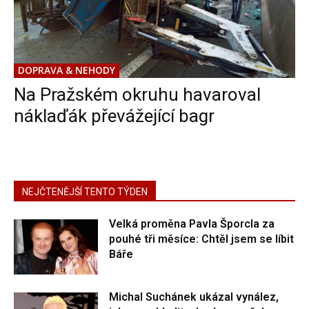
DOPRAVA & NEHODY
Na Pražském okruhu havaroval
náklaďák převážející bagr
NEJČTENĚJŠÍ TENTO TÝDEN
Velká proměna Pavla Šporcla za
pouhé tři měsíce: Chtěl jsem se líbit
Báře
Michal Suchánek ukázal vynález,