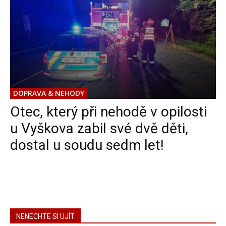
DOPRAVA & NEHODY
Otec, který při nehodě v opilosti
u Vyškova zabil své dvě děti,
dostal u soudu sedm let!
NENECHTE SI UJÍT