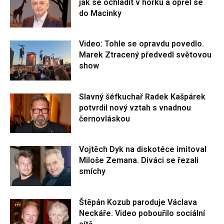
jak se ochladit v horku a opřel se
do Macinky
Video: Tohle se opravdu povedlo.
Marek Ztracený předvedl světovou
show
Slavný šéfkuchař Radek Kašpárek
potvrdil nový vztah s vnadnou
černovláskou
Vojtěch Dyk na diskotéce imitoval
Miloše Zemana. Diváci se řezali
smíchy
Štěpán Kozub paroduje Václava
Neckáře. Video pobouřilo sociální