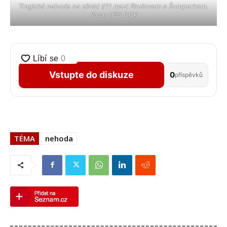
Tragická nehoda na silnici I/11 mezi Bludovem a Šumperkem.
Foto: HZS OCK
Vstupte do diskuze
0
příspěvků
TÉMA
nehoda