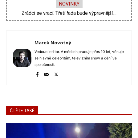
NOVINKY
Zdeněk Pohlreich opět vtrhne do hospod. Nové...
Marek Novotný
Vedoucí editor. V médiích pracuje přes 10 let, věnuje
se hlavně celebritám, televizním show a dění ve
společnosti.
ČTĚTE TAKÉ