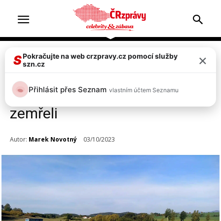
×
Pokračujte na web crzpravy.cz pomocí služby
Doprava & nehody
S
szn.cz
Tragédie u Bělčic: Vlak srazil
Přihlásit přes Seznam
vlastním účtem Seznamu
čtyři drážní zaměstnance, dva
zemřeli
Autor:
Marek Novotný
03/10/2023