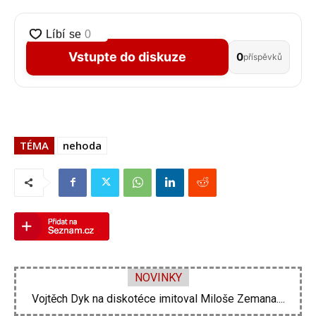
Vstupte do diskuze
0
příspěvků
TÉMA
nehoda
NOVINKY
Velké problémy Ornelly Koktové. Rekonstrukce domu se...
Vojtěch Dyk na diskotéce imitoval Miloše Zemana....