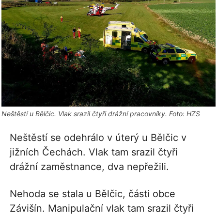
Neštěstí u Bělčic. Vlak srazil čtyři drážní pracovníky. Foto: HZS
Neštěstí se odehrálo v úterý u Bělčic v
jižních Čechách. Vlak tam srazil čtyři
drážní zaměstnance, dva nepřežili.
Nehoda se stala u Bělčic, části obce
Závišín. Manipulační vlak tam srazil čtyři