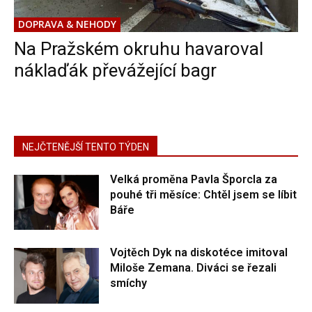
DOPRAVA & NEHODY
Na Pražském okruhu havaroval
náklaďák převážející bagr
NEJČTENĚJŠÍ TENTO TÝDEN
Velká proměna Pavla Šporcla za
pouhé tři měsíce: Chtěl jsem se líbit
Báře
Vojtěch Dyk na diskotéce imitoval
Miloše Zemana. Diváci se řezali
smíchy