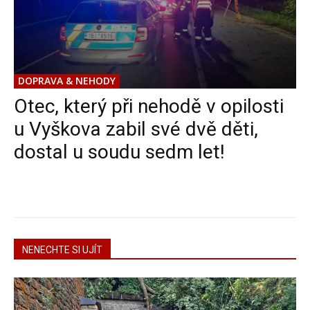
DOPRAVA & NEHODY
Otec, který při nehodě v opilosti
u Vyškova zabil své dvě děti,
dostal u soudu sedm let!
NENECHTE SI UJÍT