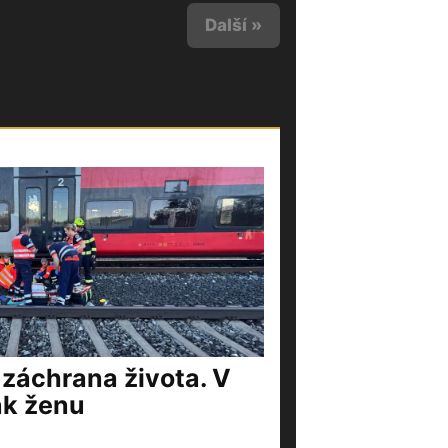
Další »
 záchrana života. V
ak ženu