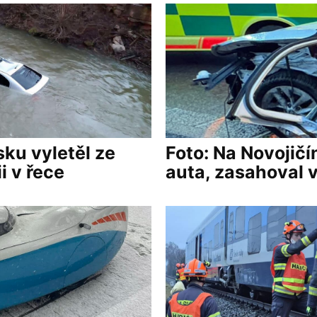
sku vyletěl ze
Foto: Na Novojičí
i v řece
auta, zasahoval v