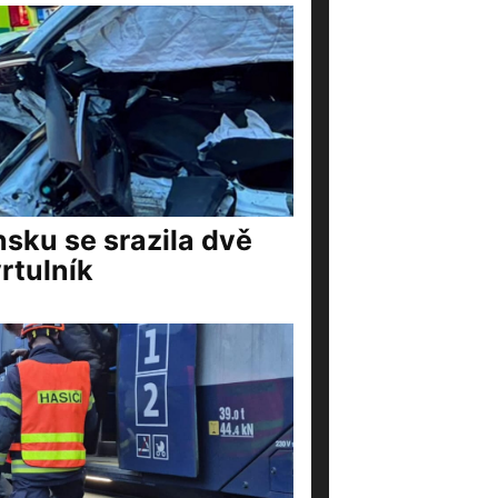
nsku se srazila dvě
rtulník