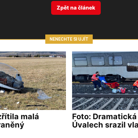
Zpět na článek
NENECHTE SI UJÍT
řítila malá
Foto: Dramatická
zraněný
Úvalech srazil vl