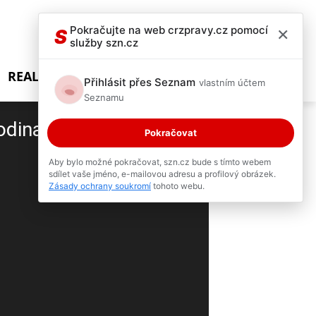
×
Pokračujte na web crzpravy.cz pomocí
S
služby szn.cz
REALITY SHOW
Přihlásit přes Seznam
vlastním účtem
Seznamu
rodina nemá ani na
Pokračovat
Aby bylo možné pokračovat, szn.cz bude s tímto webem
sdílet vaše jméno, e-mailovou adresu a profilový obrázek.
3 / 3
Zásady ochrany soukromí
tohoto webu.