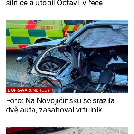
silnice a utopil Octavii v řece
DOPRAVA & NEHODY
Foto: Na Novojičínsku se srazila
dvě auta, zasahoval vrtulník