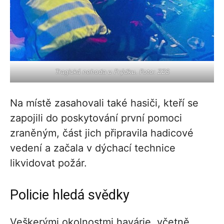
Tragická nehoda u Frýdku. Foto: ZZS
Na místě zasahovali také hasiči, kteří se
zapojili do poskytování první pomoci
zraněným, část jich připravila hadicové
vedení a začala v dýchací technice
likvidovat požár.
Policie hledá svědky
Veškerými okolnostmi havárie, včetně