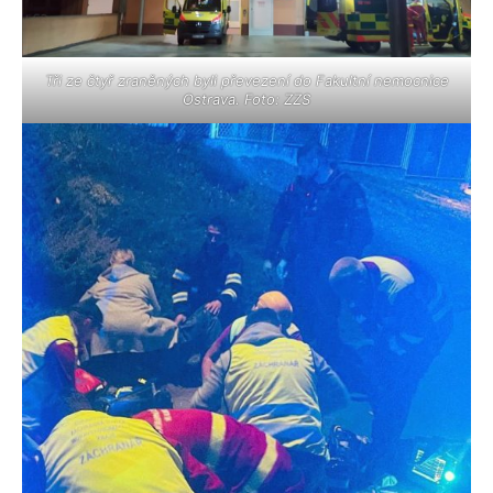
Tři ze čtyř zraněných byli převezení do Fakultní nemocnice
Ostrava. Foto: ZZS