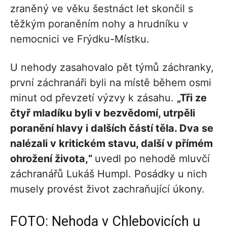
zraněný ve věku šestnáct let skončil s
těžkým poraněním nohy a hrudníku v
nemocnici ve Frýdku-Místku.
U nehody zasahovalo pět týmů záchranky,
první záchranáři byli na místě během osmi
minut od převzetí výzvy k zásahu.
„Tři ze
čtyř mladíku byli v bezvědomí, utrpěli
poranění hlavy i dalších částí těla. Dva se
nalézali v kritickém stavu, další v přímém
ohrožení života,“
uvedl po nehodě mluvčí
záchranářů Lukáš Humpl. Posádky u nich
musely provést život zachraňující úkony.
FOTO: Nehoda v Chlebovicích u