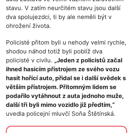
stavu. V zatím neurčitém stavu jsou další
dva spolujezdci, ti by ale neměli být v
ohrožení života.
Policisté přitom byli u nehody velmi rychle,
shodou náhod totiž byli poblíž dva
policisté v civilu.
„Jeden z policistů začal
ihned hasicím přístrojem ze svého vozu
hasit hořící auto, přidal se i další svědek s
větším přístrojem. Přítomným lidem se
podařilo vytáhnout z auta jednoho muže,
další tři byli mimo vozidlo již předtím,“
uvedla policejní mluvčí Soňa Štětínská.