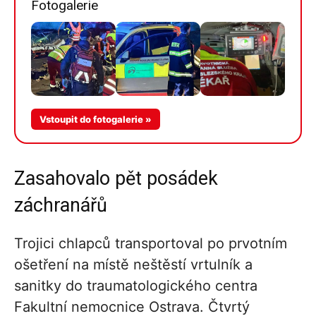
Fotogalerie
Více v
Vstoupit do fotogalerie »
galerii
Zasahovalo pět posádek
záchranářů
Trojici chlapců transportoval po prvotním
ošetření na místě neštěstí vrtulník a
sanitky do traumatologického centra
Fakultní nemocnice Ostrava. Čtvrtý