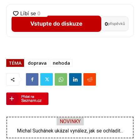
Vstupte do diskuze
0
příspěvků
TÉMA
doprava
nehoda
NOVINKY
Michal Suchánek ukázal vynález, jak se ochladit...
Velká proměna Pavla Šporcla za pouhé tři...