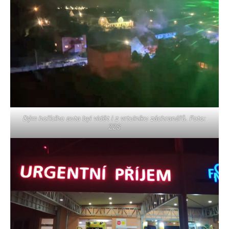
Dým hořícího auta byl vidět i z vrtulníku záchranářů. Foto:
ZZS