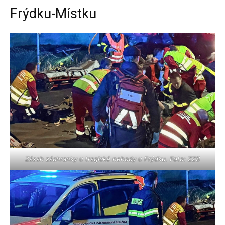
Frýdku-Místku
Zásah záchranky u tragické nehody u Frýdku. Foto: ZZS