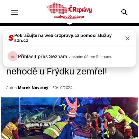
×
Pokračujte na web crzpravy.cz pomocí služby
Doprava & nehody
Top 2
S
szn.cz
Smutná zpráva z nemocnice:
Přihlásit přes Seznam
vlastním účtem Seznamu
Jeden z mladíků po hrozivé
nehodě u Frýdku zemřel!
Autor:
Marek Novotný
30/10/2024