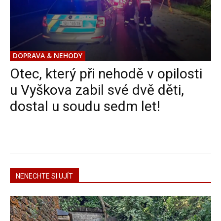
DOPRAVA & NEHODY
Otec, který při nehodě v opilosti
u Vyškova zabil své dvě děti,
dostal u soudu sedm let!
NENECHTE SI UJÍT