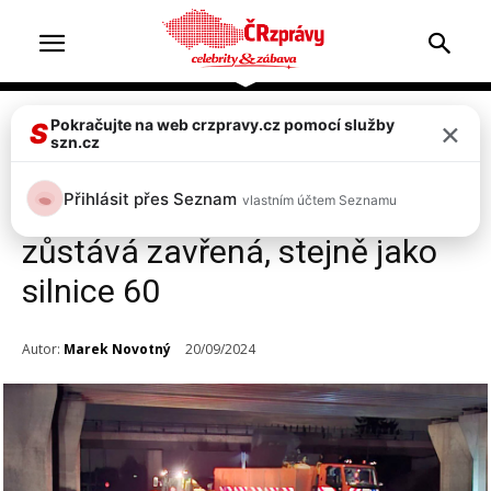
×
Pokračujte na web crzpravy.cz pomocí služby
Doprava & nehody
Top 2
S
szn.cz
Silničáři celou noc čerpali
Přihlásit přes Seznam
vlastním účtem Seznamu
vodu z dálnice D1, stále
zůstává zavřená, stejně jako
silnice 60
Autor:
Marek Novotný
20/09/2024