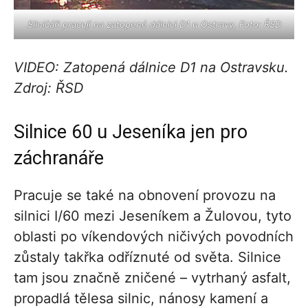
Silničáři pracují na zatopené dálnici D1 u Ostravy, Foto: ŘSD
VIDEO: Zatopená dálnice D1 na Ostravsku.
Zdroj: ŘSD
Silnice 60 u Jeseníka jen pro
záchranáře
Pracuje se také na obnovení provozu na
silnici I/60 mezi Jeseníkem a Žulovou, tyto
oblasti po víkendových ničivých povodních
zůstaly takřka odříznuté od světa. Silnice
tam jsou značně zničené – vytrhaný asfalt,
propadlá tělesa silnic, nánosy kamení a