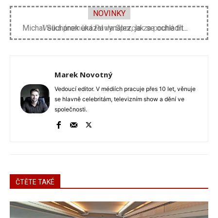
NOVINKY
Velká proměna Pavla Šporcla za pouhé tři...
Marek Novotný
Vedoucí editor. V médiích pracuje přes 10 let, věnuje
se hlavně celebritám, televizním show a dění ve
společnosti.
ČTĚTE TAKÉ