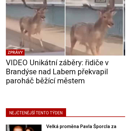
ZPRÁVY
VIDEO Unikátní záběry: řidiče v
Brandýse nad Labem překvapil
paroháč běžící městem
NEJČTENĚJŠÍ TENTO TÝDEN
Velká proměna Pavla Šporcla za