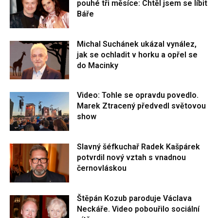
pouhé tři měsíce: Chtěl jsem se líbit
Báře
Michal Suchánek ukázal vynález,
jak se ochladit v horku a opřel se
do Macinky
Video: Tohle se opravdu povedlo.
Marek Ztracený předvedl světovou
show
Slavný šéfkuchař Radek Kašpárek
potvrdil nový vztah s vnadnou
černovláskou
Štěpán Kozub paroduje Václava
Neckáře. Video pobouřilo sociální