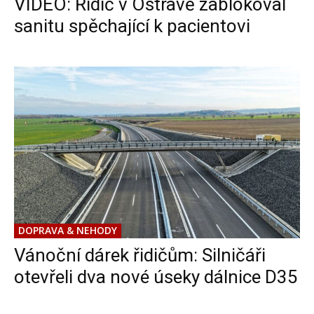
VIDEO: Řidič v Ostravě zablokoval
sanitu spěchající k pacientovi
DOPRAVA & NEHODY
Vánoční dárek řidičům: Silničáři
otevřeli dva nové úseky dálnice D35