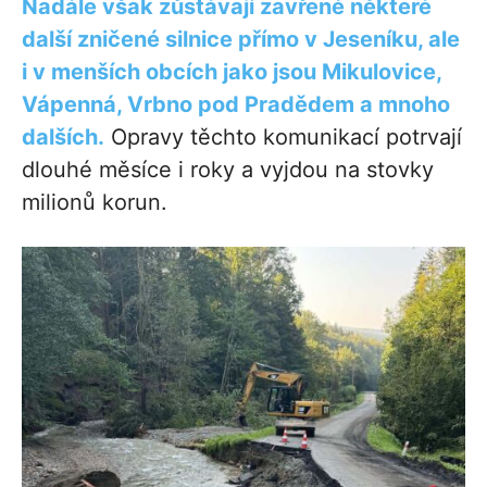
Nadále však zůstávají zavřené některé
další zničené silnice přímo v Jeseníku, ale
i v menších obcích jako jsou Mikulovice,
Vápenná, Vrbno pod Pradědem a mnoho
dalších.
Opravy těchto komunikací potrvají
dlouhé měsíce i roky a vyjdou na stovky
milionů korun.