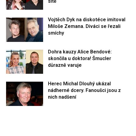
sítě
Vojtěch Dyk na diskotéce imitoval
Miloše Zemana. Diváci se řezali
smíchy
Dohra kauzy Alice Bendové:
skončila u doktora! Šmucler
důrazně varuje
Herec Michal Dlouhý ukázal
nádherné dcery. Fanoušci jsou z
nich nadšení