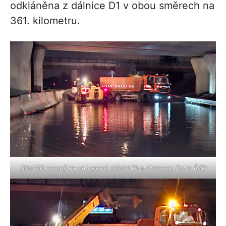
odkláněna z dálnice D1 v obou směrech na
361. kilometru.
Silničáři pracují na zatopené dálnici D1 u Ostravy, Foto: ŘSD