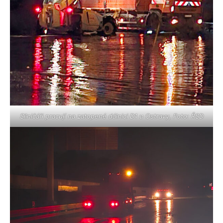
Silničáři pracují na zatopené dálnici D1 u Ostravy, Foto: ŘSD