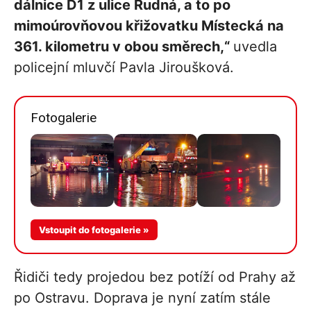
dálnice D1 z ulice Rudná, a to po
mimoúrovňovou křižovatku Místecká na
361. kilometru v obou směrech,“
uvedla
policejní mluvčí Pavla Jiroušková.
Fotogalerie
Více v
Vstoupit do fotogalerie »
galerii
Řidiči tedy projedou bez potíží od Prahy až
po Ostravu. Doprava je nyní zatím stále