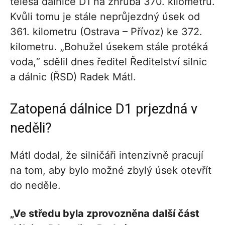
tělesa dálnice D1 na zhruba 370. kilometru.
Kvůli tomu je stále neprůjezdný úsek od
361. kilometru (Ostrava – Přívoz) ke 372.
kilometru. „Bohužel úsekem stále protéká
voda,“ sdělil dnes ředitel Ředitelství silnic
a dálnic (ŘSD) Radek Mátl.
Zatopená dálnice D1 prjezdná v
neděli?
Mátl dodal, že silničáři intenzivně pracují
na tom, aby bylo možné zbylý úsek otevřít
do neděle.
„Ve středu byla zprovozněna další část