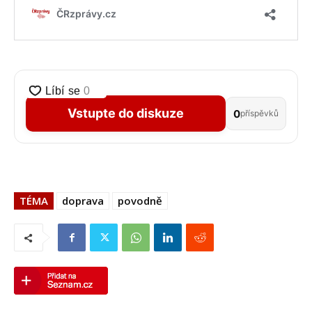
Vstupte do diskuze
0
příspěvků
TÉMA
doprava
povodně