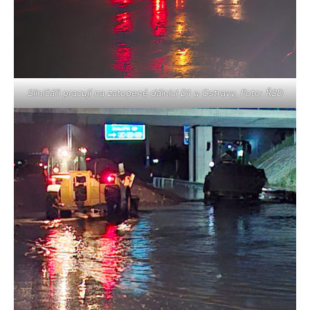
Silničáři pracují na zatopené dálnici D1 u Ostravy, Foto: ŘSD