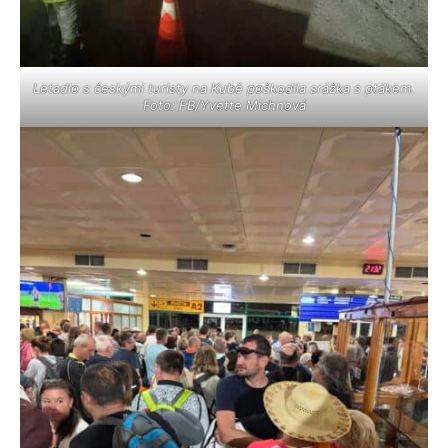
Letadlo s českými turisty na Kubě poškodila srážka s ptákem.
Foto: FB/Yvette Michnová