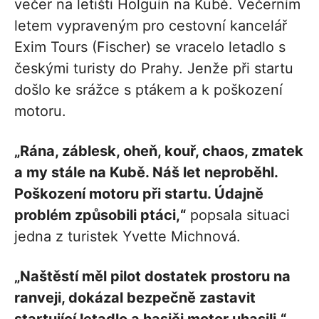
večer na letišti Holguín na Kubě. Večerním
letem vypraveným pro cestovní kancelář
Exim Tours (Fischer) se vracelo letadlo s
českými turisty do Prahy. Jenže při startu
došlo ke srážce s ptákem a k poškození
motoru.
„Rána, záblesk, oheň, kouř, chaos, zmatek
a my stále na Kubě. Náš let neproběhl.
Poškození motoru při startu. Údajně
problém způsobili ptáci,“
popsala situaci
jedna z turistek Yvette Michnová.
„Naštěstí měl pilot dostatek prostoru na
ranveji, dokázal bezpečně zastavit