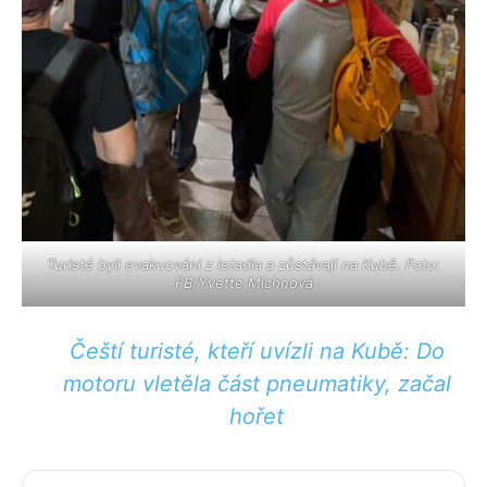
Turisté byli evakuováni z letadla a zůstávají na Kubě. Foto:
FB/Yvette Michnová
Čeští turisté, kteří uvízli na Kubě: Do
motoru vletěla část pneumatiky, začal
hořet