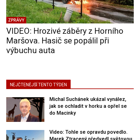
ZPRÁVY
VIDEO: Hrozivé záběry z Horního
Maršova. Hasič se popálil při
výbuchu auta
NEJČTENĚJŠÍ TENTO TÝDEN
Michal Suchánek ukázal vynález,
jak se ochladit v horku a opřel se
do Macinky
Video: Tohle se opravdu povedlo.
Marek Ztracený předvedl světovou