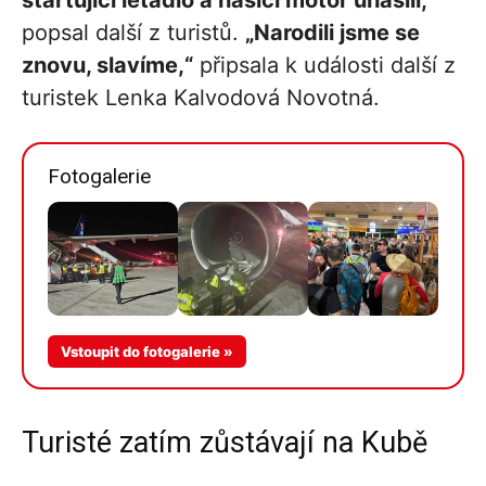
startující letadlo a hasiči motor uhasili,“
popsal další z turistů.
„Narodili jsme se
znovu, slavíme,“
připsala k události další z
turistek Lenka Kalvodová Novotná.
Fotogalerie
Vstoupit do fotogalerie »
Turisté zatím zůstávají na Kubě