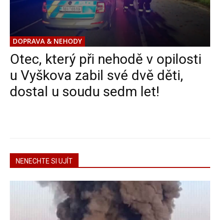
DOPRAVA & NEHODY
Otec, který při nehodě v opilosti
u Vyškova zabil své dvě děti,
dostal u soudu sedm let!
NENECHTE SI UJÍT