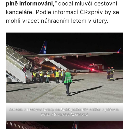
plně informováni,“
dodal mluvčí cestovní
kanceláře. Podle informací ČRzpráv by se
mohli vracet náhradním letem v úterý.
Letadlo s českými turisty na Kubě poškodila srážka s ptákem.
Foto: FB/Yvette Michnová