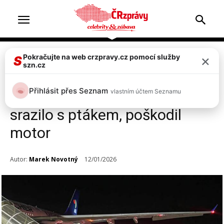
×
Pokračujte na web crzpravy.cz pomocí služby
Cestování
S
szn.cz
Drama českých turistů na
Přihlásit přes Seznam
vlastním účtem Seznamu
Kubě! Letadlo se při startu
srazilo s ptákem, poškodil
motor
Autor:
Marek Novotný
12/01/2026