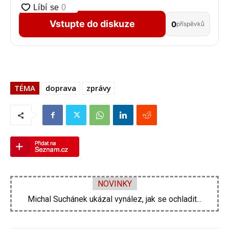
Vstupte do diskuze
0
příspěvků
TÉMA
doprava
zprávy
NOVINKY
Michal Suchánek ukázal vynález, jak se ochladit...