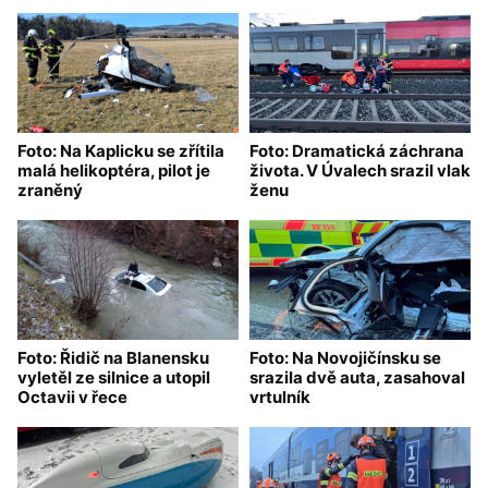
Foto: Na Kaplicku se zřítila
Foto: Dramatická záchrana
malá helikoptéra, pilot je
života. V Úvalech srazil vlak
zraněný
ženu
Foto: Řidič na Blanensku
Foto: Na Novojičínsku se
vyletěl ze silnice a utopil
srazila dvě auta, zasahoval
Octavii v řece
vrtulník