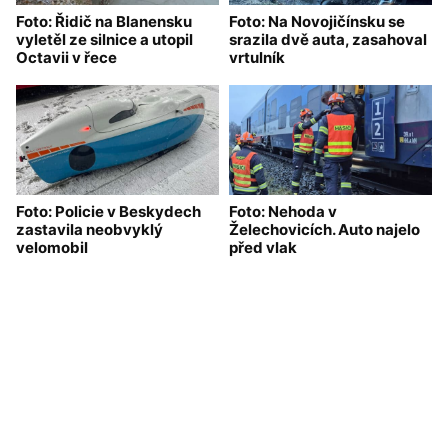
Foto: Řidič na Blanensku
Foto: Na Novojičínsku se
vyletěl ze silnice a utopil
srazila dvě auta, zasahoval
Octavii v řece
vrtulník
Foto: Policie v Beskydech
Foto: Nehoda v
zastavila neobvyklý
Želechovicích. Auto najelo
velomobil
před vlak