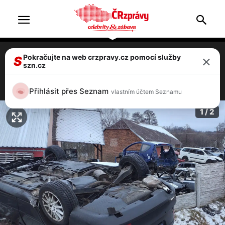
×
Pokračujte na web crzpravy.cz pomocí služby
Řidič Octavie RS zbořil betonovou zeď a
S
szn.cz
převrátil se na vrakoviště
1 / 2
Přihlásit přes Seznam
vlastním účtem Seznamu
1 / 2