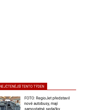
NEJČTENĚJŠÍ TENTO TÝDEN
FOTO: RegioJet představil
nové autobusy, mají
samostatné sedačky