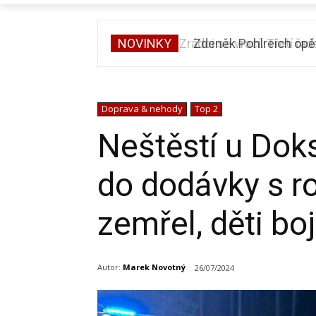
NOVINKY
Zdeněk Pohlreich opět 
Doprava & nehody
Top 2
Neštěstí u Doks!
do dodávky s r
zemřel, děti boj
Autor:
Marek Novotný
26/07/2024