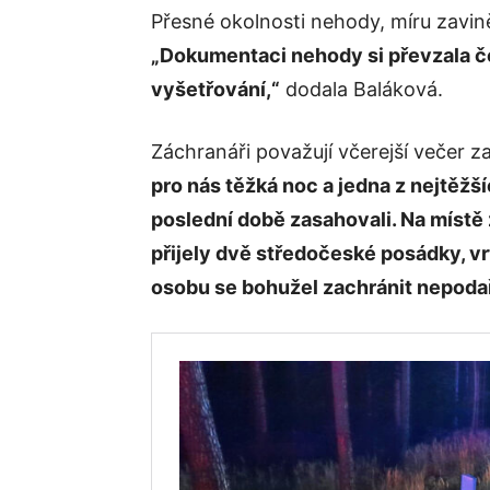
Přesné okolnosti nehody, míru zaviněn
„Dokumentaci nehody si převzala čes
vyšetřování,“
dodala Baláková.
Záchranáři považují včerejší večer z
pro nás těžká noc a jedna z nejtěžš
poslední době zasahovali. Na místě
přijely dvě středočeské posádky, vr
osobu se bohužel zachránit nepodař