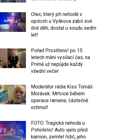
Otec, který při nehodě v
opilosti u Vyškova zabil své
dvě děti, dostal u soudu sedm
let!
Pořad Prostřeno! po 15
letech mění vysílací čas, na
Primě už nepůjde každý
všední večer
Moderátor rádia Kiss Tomáš
Morávek: Mrtvice během
operace ramene, částečně
ochrnul!
FOTO: Tragická nehoda u
Pohořelic! Auto vjelo před
kamion, zemřel řidič, jeho