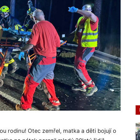
u rodinu! Otec zemřel, matka a děti bojují o