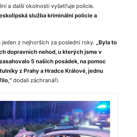
í a další okolnosti vyšetřuje policie.
kolipská služba kriminální policie a
a jeden z nejhorších za poslední roky.
„Byla to
ích dopravních nehod, u kterých jsme v
 zasahovalo 5 našich posádek, na pomoc
tulníky z Prahy a Hradce Králové, jednu
ilo,“
dodali záchranáři.