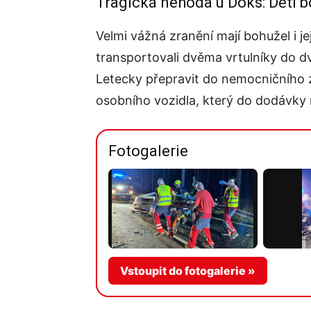
Tragická nehoda u Doks: Děti bo
Velmi vážná zranění mají bohužel i jej
transportovali dvěma vrtulníky do 
Letecky přepravit do nemocničního z
osobního vozidla, který do dodávky n
Fotogalerie
Vstoupit do fotogalerie »