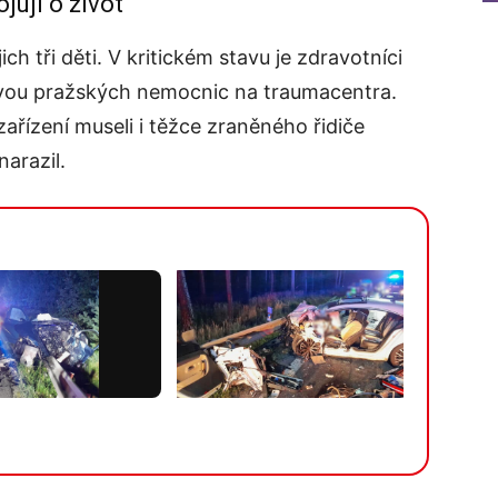
jují o život
ich tři děti. V kritickém stavu je zdravotníci
dvou pražských nemocnic na traumacentra.
ařízení museli i těžce zraněného řidiče
arazil.
Více v galerii