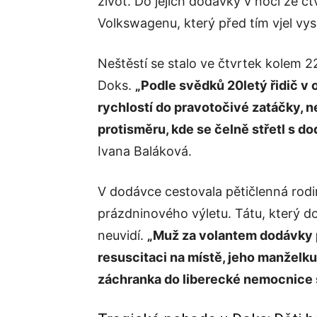
život. Do jejich dodávky v noci ze čt
Volkswagenu, který před tím vjel vys
Neštěstí se stalo ve čtvrtek kolem 2
Doks.
„Podle svědků 20letý řidič v
rychlostí do pravotočivé zatáčky, ne
protisměru, kde se čelně střetl s 
Ivana Baláková.
V dodávce cestovala pětičlenná rod
prázdninového výletu. Tátu, který do
neuvidí.
„Muž za volantem dodávky 
resuscitaci na místě, jeho manželk
záchranka do liberecké nemocnice 