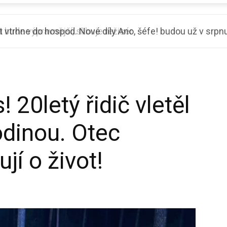
vtrhne do hospod. Nové díly Ano, šéfe! budou už v srpnu
 20letý řidič vletěl
odinou. Otec
ují o život!