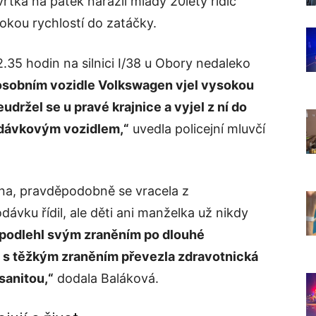
vrtka na pátek narazil mladý 20letý řidič
okou rychlostí do zatáčky.
2.35 hodin na silnici I/38 u Obory nedaleko
 osobním vozidle Volkswagen vjel vysokou
udržel se u pravé krajnice a vyjel z ní do
dodávkovým vozidlem,“
uvedla policejní mluvčí
ina, pravděpodobně se vracela z
dávku řídil, ale děti ani manželka už nikdy
podlehl svým zraněním po dlouhé
u s těžkým zraněním převezla zdravotnická
sanitou,“
dodala Baláková.