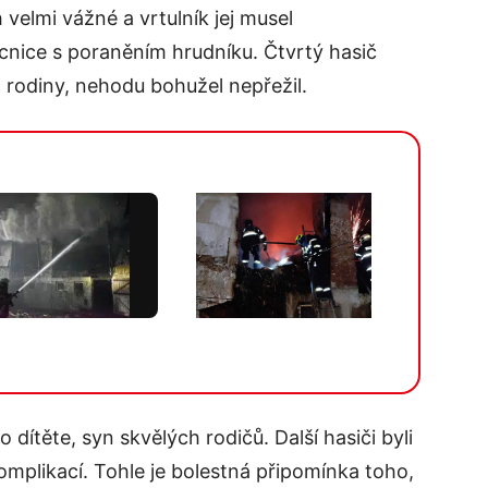
h velmi vážné a vrtulník jej musel
nice s poraněním hrudníku. Čtvrtý hasič
 rodiny, nehodu bohužel nepřežil.
Více v galerii
 dítěte, syn skvělých rodičů. Další hasiči byli
komplikací. Tohle je bolestná připomínka toho,