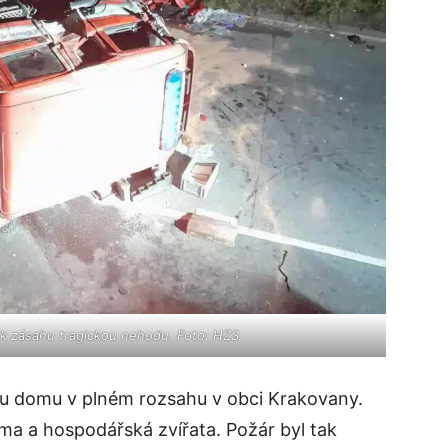
ou k zásahu tragickou nehodu. Foto: HZS
žáru domu v plném rozsahu v obci Krakovany.
áma a hospodářská zvířata. Požár byl tak