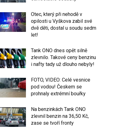
Otec, který při nehodě v
opilosti u Vyškova zabil své
dvě děti, dostal u soudu sedm
let!
Tank ONO dnes opět silně
zlevnilo. Takové ceny benzinu
i nafty tady už dlouho nebyly!
FOTO, VIDEO: Celé vesnice
pod vodou! Českem se
prohnaly extrémní bouřky
Na benzinkách Tank ONO
zlevnil benzin na 36,50 Kč,
zase se tvoří fronty