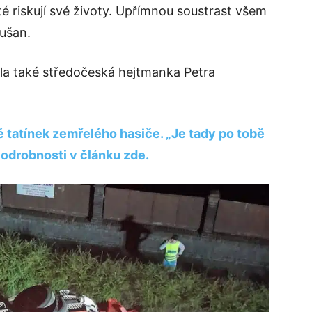
sté riskují své životy. Upřímnou soustrast všem
kušan.
ila také středočeská hejtmanka Petra
ké tatínek zemřelého hasiče. „Je tady po tobě
Podrobnosti v článku zde.