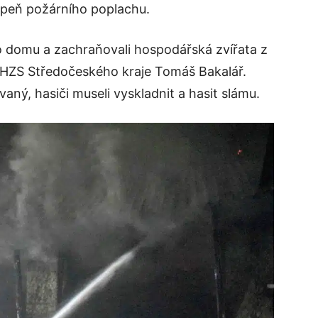
stupeň požárního poplachu.
o domu a zachraňovali hospodářská zvířata z
í HZS Středočeského kraje Tomáš Bakalář.
vaný, hasiči museli vyskladnit a hasit slámu.