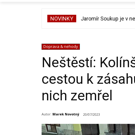
NOVINKY
Jaromír Soukup je v nem
Zrádci se vrací. Třetí 
Doprava & nehody
Neštěstí: Kolínš
cestou k zásah
nich zemřel
Autor:
Marek Novotný
20/07/2023