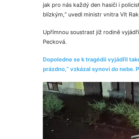
jak pro nás každý den hasiči i polici
blízkým,“ uvedl ministr vnitra Vít Ra
Upřímnou soustrast již rodině vyjádř
Pecková.
Dopoledne se k tragédii vyjádřil ta
prázdno,“ vzkázal synovi do nebe. 