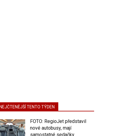
NEJČTENĚJŠÍ TENTO TÝDEN
FOTO: RegioJet představil
nové autobusy, mají
samostatné sedačky