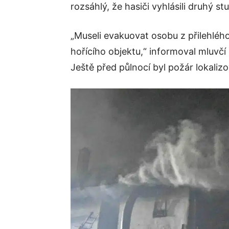
rozsáhlý, že hasiči vyhlásili druhý 
„Museli evakuovat osobu z přilehléh
hořícího objektu,“ informoval mluvč
Ještě před půlnocí byl požár lokalizo