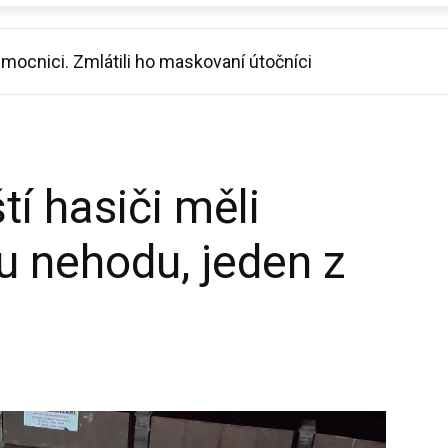
ocnici. Zmlátili ho maskovaní útočníci
řada bude výpravnější, slibuje režisér
tí hasiči měli
u nehodu, jeden z