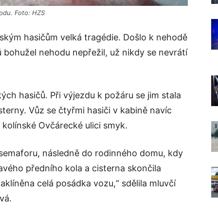
hodu. Foto: HZS
ínským hasičům velká tragédie. Došlo k nehodě
ů bohužel nehodu nepřežil, už nikdy se nevrátí
ých hasičů. Při výjezdu k požáru se jim stala
sterny. Vůz se čtyřmi hasiči v kabině navíc
 kolínské Ovčárecké ulici smyk.
do semaforu, následně do rodinného domu, kdy
avého předního kola a cisterna skončila
aklíněna celá posádka vozu,“ sdělila mluvčí
vá.