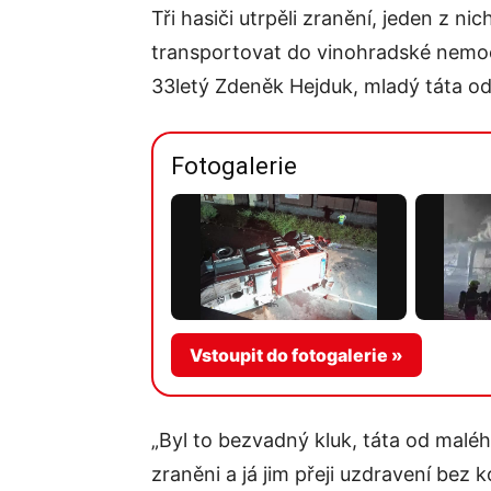
Tři hasiči utrpěli zranění, jeden z nic
transportovat do vinohradské nemoc
33letý Zdeněk Hejduk, mladý táta od
Fotogalerie
Vstoupit do fotogalerie »
„Byl to bezvadný kluk, táta od malého
zraněni a já jim přeji uzdravení bez 