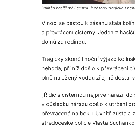
Kolínští hasiči měli cestou k zásahu tragickou ne
V noci se cestou k zásahu stala kol
a převrácení cisterny. Jeden z hasič
domů za rodinou.
Tragicky skončil noční výjezd kolínsk
nehoda, při níž došlo k převrácení ci
plně naložený vodou zřejmě dostal v
„Řidič s cisternou nejprve narazil 
v důsledku nárazu došlo k utržení pr
převrácená na boku. Uvnitř zůstala z
středočeské policie Vlasta Suchánko