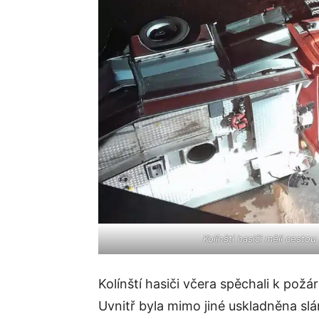
Kolínští hasiči měli cest
Kolínští hasiči včera spěchali k po
Uvnitř byla mimo jiné uskladněna sl