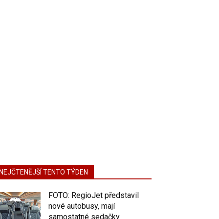
NEJČTENĚJŠÍ TENTO TÝDEN
FOTO: RegioJet představil
nové autobusy, mají
samostatné sedačky