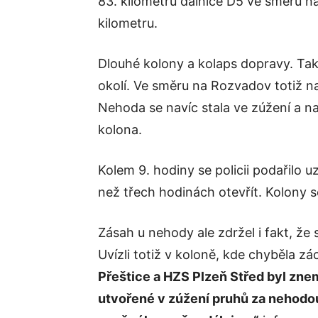
83. kilometru dálnice D5 ve směru na
kilometru.
Dlouhé kolony a kolaps dopravy. Tak 
okolí. Ve směru na Rozvadov totiž na
Nehoda se navíc stala ve zúžení a na 
kolona.
Kolem 9. hodiny se policii podařilo u
než třech hodinách otevřít. Kolony se
Zásah u nehody ale zdržel i fakt, že 
Uvízli totiž v koloně, kde chyběla z
Přeštice a HZS Plzeň Střed byl zne
utvořené v zúžení pruhů za nehodou.