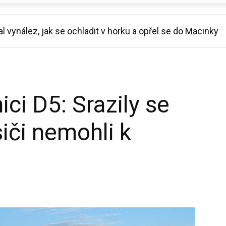
ynález, jak se ochladit v horku a opřel se do Macinky
orcla za pouhé tři měsíce: Chtěl jsem se líbit Báře
ci D5: Srazily se
siči nemohli k