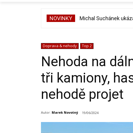
NOVINKY
Michal Suchánek ukázal v
Velká proměna Pavla Šp
Doprava & nehody
Top 2
Nehoda na dálni
tři kamiony, ha
nehodě projet
Autor:
Marek Novotný
19/06/2024