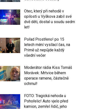
Otec, který při nehodě v
opilosti u Vyškova zabil své
dvě děti, dostal u soudu sedm
let!
Pořad Prostřeno! po 15
letech mění vysílací čas, na
Primě už nepůjde každý
všední večer
Moderátor rádia Kiss Tomáš
Morávek: Mrtvice během
operace ramene, částečně
ochrnul!
FOTO: Tragická nehoda u
Pohořelic! Auto vjelo před
kamion, zemřel řidič, jeho