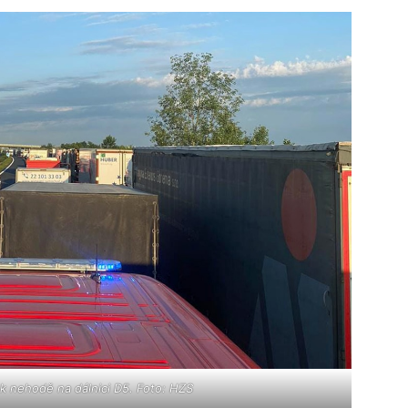
 k nehodě na dálnici D5. Foto: HZS