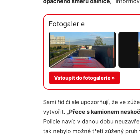
opačného směru dálnice,“
informova
Fotogalerie
Vstoupit do fotogalerie »
Sami řidiči ale upozorňují, že ve zú
vytvořit.
„Přece s kamionem neskoč
Policie navíc v danou dobu neuzavř
tak nebylo možné třetí zúžený pruh 