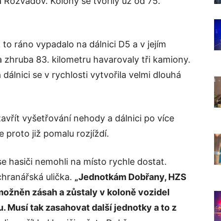
 Rozvadov. Kolony se tvořily už od 75.
to ráno vypadalo na dálnici D5 a v jejím
 zhruba 83. kilometru havarovaly tři kamiony.
dálnici se v rychlosti vytvořila velmi dlouhá
zavřít vyšetřování nehody a dálnici po více
 proto již pomalu rozjíždí.
se hasiči nemohli na místo rychle dostat.
áchranářská ulička.
„Jednotkám Dobřany, HZS
možněn zásah a zůstaly v koloně vozidel
 Musí tak zasahovat další jednotky a to z