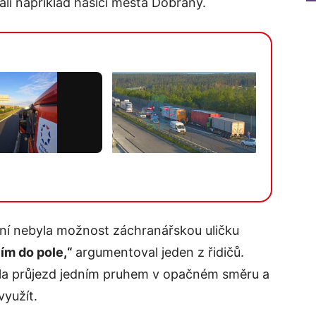
li například hasiči města Dobřany.
Více v galerii
žení nebyla možnost záchranářskou uličku
ím do pole,“
argumentoval jeden z řidičů.
ela průjezd jedním pruhem v opačném směru a
využít.