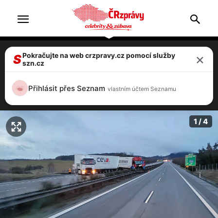
×
Pokračujte na web crzpravy.cz pomocí služby
Nehoda na dálnici D5: Po srážce dvou
S
szn.cz
kamionů je dálnice celé dopoledne
uzavřená
Přihlásit přes Seznam
vlastním účtem Seznamu
3 / 4
1 / 4