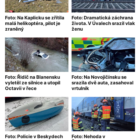
Foto: Na Kaplicku se zřítila
Foto: Dramatická záchrana
malá helikoptéra, pilot je
života. V Úvalech srazil vlak
zraněný
ženu
Foto: Řidič na Blanensku
Foto: Na Novojičínsku se
vyletěl ze silnice a utopil
srazila dvě auta, zasahoval
Octavii v řece
vrtulník
Foto: Policie v Beskydech
Foto: Nehoda v