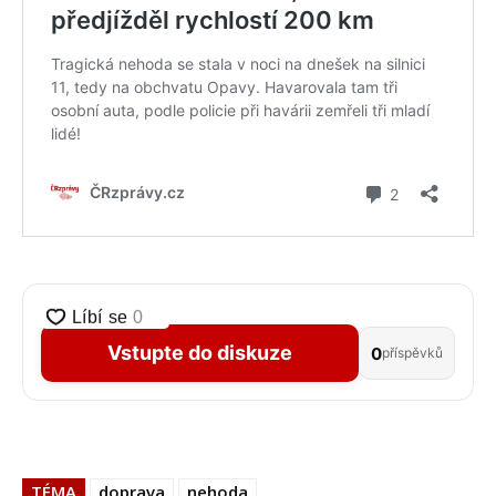
Vstupte do diskuze
0
příspěvků
TÉMA
doprava
nehoda