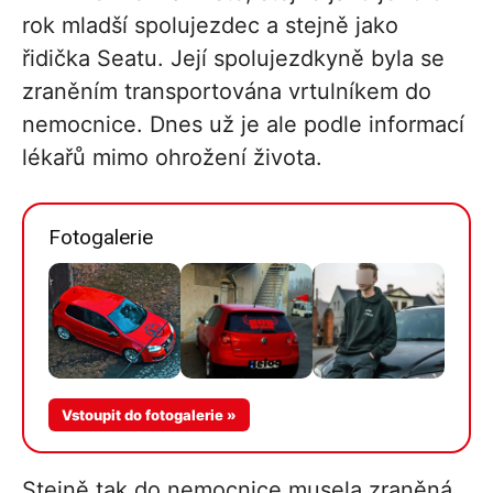
rok mladší spolujezdec a stejně jako
řidička Seatu. Její spolujezdkyně byla se
zraněním transportována vrtulníkem do
nemocnice. Dnes už je ale podle informací
lékařů mimo ohrožení života.
Fotogalerie
Více v
Vstoupit do fotogalerie »
galerii
Stejně tak do nemocnice musela zraněná