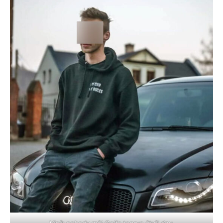
Viník nehody měl Golfa teprve čtyři dny.