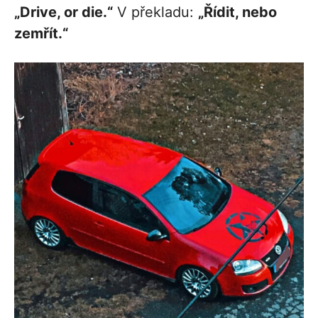
„Drive, or die.“
V překladu:
„Řídit, nebo
zemřít.“