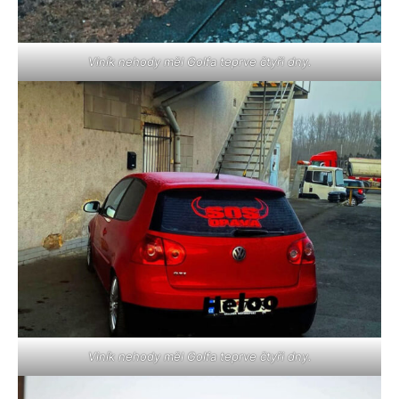
Viník nehody měl Golfa teprve čtyři dny.
Viník nehody měl Golfa teprve čtyři dny.