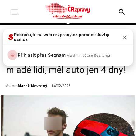
×
Pokračujte na web crzpravy.cz pomocí služby
Doprava & nehody
Top 2
S
szn.cz
Moje nová střela! Mladík, který
Přihlásit přes Seznam
vlastním účtem Seznamu
u Opavy zabil sebe a další dva
mladé lidi, měl auto jen 4 dny!
Autor:
Marek Novotný
14/02/2025