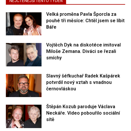
NEJČTENĚJŠÍ TENTO TÝDEN
Velká proměna Pavla Šporcla za
pouhé tři měsíce: Chtěl jsem se líbit
Báře
Vojtěch Dyk na diskotéce imitoval
Miloše Zemana. Diváci se řezali
smíchy
Slavný šéfkuchař Radek Kašpárek
potvrdil nový vztah s vnadnou
černovláskou
Štěpán Kozub paroduje Václava
Neckáře. Video pobouřilo sociální
sítě