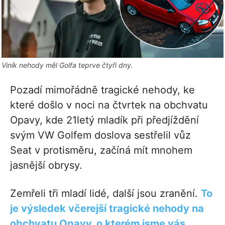
Viník nehody měl Golfa teprve čtyři dny.
Pozadí mimořádně tragické nehody, ke
které došlo v noci na čtvrtek na obchvatu
Opavy, kde 21letý mladík při předjíždění
svým VW Golfem doslova sestřelil vůz
Seat v protisměru, začíná mít mnohem
jasnější obrysy.
Zemřeli tři mladí lidé, další jsou zranění.
To
je výsledek včerejší tragické nehody na
obchvatu Opavy, o kterém jsme vás