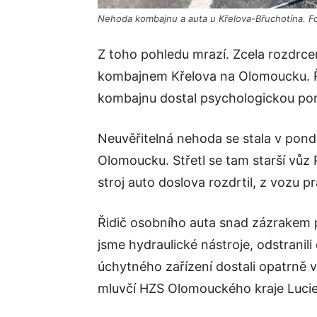
Nehoda kombajnu a auta u Křelova-Břuchotína. F
Z toho pohledu mrazí. Zcela rozdrce
kombajnem Křelova na Olomoucku. Řidi
kombajnu dostal psychologickou po
Neuvěřitelná nehoda se stala v pondě
Olomoucku. Střetl se tam starší vů
stroj auto doslova rozdrtil, z vozu p
Řidič osobního auta snad zázrakem př
jsme hydraulické nástroje, odstranili
úchytného zařízení dostali opatrně 
mluvčí HZS Olomouckého kraje Lucie