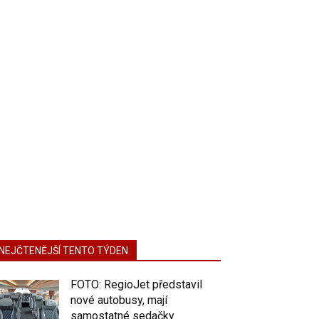
NEJČTENĚJŠÍ TENTO TÝDEN
FOTO: RegioJet představil
nové autobusy, mají
samostatné sedačky