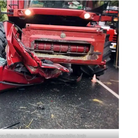
va-Břuchotína. Foto: HZS Olomouckého kraje