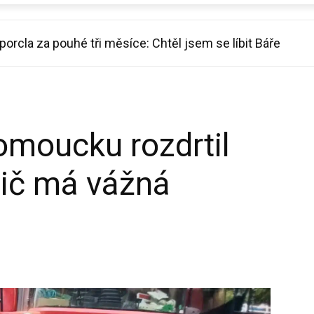
rcla za pouhé tři měsíce: Chtěl jsem se líbit Báře
ek Kašpárek potvrdil nový vztah s vnadnou černovláskou
moucku rozdrtil
dič má vážná