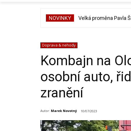
NOVINKY
Velká proměna Pavla Špo
Slavný šéfkuchař Rad
Doprava & nehody
Kombajn na Olo
osobní auto, ři
zranění
Autor:
Marek Novotný
10/07/2023