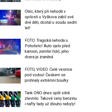
Otec, který při nehodě v
opilosti u Vyškova zabil své
dvě děti, dostal u soudu sedm
let!
FOTO: Tragická nehoda u
Pohořelic! Auto vjelo před
kamion, zemřel řidič, jeho
dcera je zraněná
FOTO, VIDEO: Celé vesnice
pod vodou! Českem se
prohnaly extrémní bouřky
Tank ONO dnes opět silně
zlevnilo. Takové ceny benzinu
i nafty tady už dlouho nebyly!