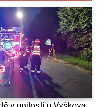
odě v opilosti u Vyškova