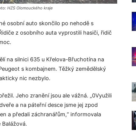
oto: HZS Olomouckého kraje
né osobní auto skončilo po nehodě s
če z osobního auta vyprostili hasiči, řidič
moc.
lí na silnici 635 u Křelova-Břuchotína na
z Peugeot s kombajnem. Těžký zemědělský
rakticky nic nezbylo.
ežil. Jeho zranění jsou ale vážná. „0Využili
 dveře a na páteřní desce jsme jej zpod
ven a předali záchranářům,“ informovala
 Balážová.