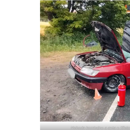
Nehoda kombajnu a auta u Křelo