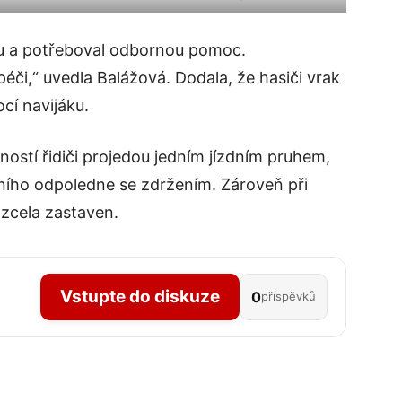
ku a potřeboval odbornou pomoc.
či,“ uvedla Balážová. Dodala, že hasiči vrak
cí navijáku.
ostí řidiči projedou jedním jízdním pruhem,
ního odpoledne se zdržením. Zároveň při
zcela zastaven.
Vstupte do diskuze
0
příspěvků