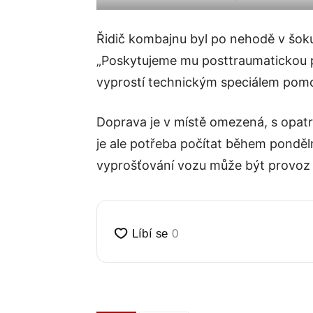
Řidič kombajnu byl po nehodě v šo
„Poskytujeme mu posttraumatickou pé
vyprostí technickým speciálem pomo
Doprava je v místě omezená, s opatrn
je ale potřeba počítat během ponděl
vyprošťování vozu může být provoz 