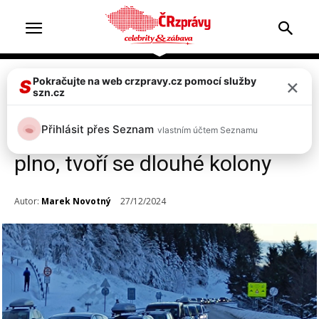
×
Pokračujte na web crzpravy.cz pomocí služby
Doprava & nehody
Top 2
S
szn.cz
Kolaps na horách: Šerlich a
Přihlásit přes Seznam
vlastním účtem Seznamu
Červenohorské sedlo hlásí
plno, tvoří se dlouhé kolony
Autor:
Marek Novotný
27/12/2024