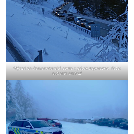
Příjezd na Červenohorské sedlo v pátek dopoledne. Foto:
Lubomír Umlauf