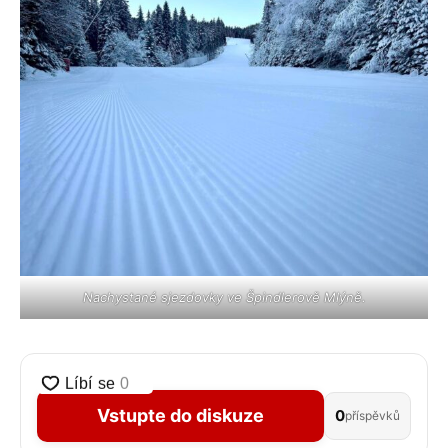
Nachystané sjezdovky ve Špindlerově Mlýně.
Vstupte do diskuze
0
příspěvků