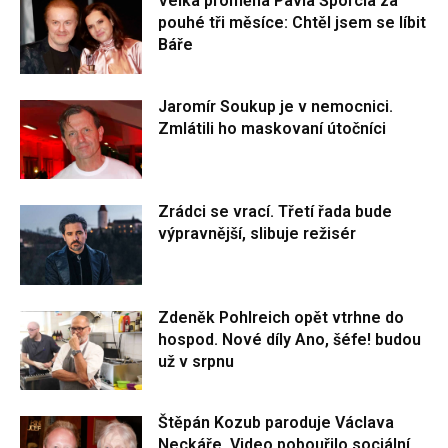
Velká proměna Pavla Šporcla za
pouhé tři měsíce: Chtěl jsem se líbit
Báře
Jaromír Soukup je v nemocnici.
Zmlátili ho maskovaní útočníci
Zrádci se vrací. Třetí řada bude
výpravnější, slibuje režisér
Zdeněk Pohlreich opět vtrhne do
hospod. Nové díly Ano, šéfe! budou
už v srpnu
Štěpán Kozub paroduje Václava
Neckáře. Video pobouřilo sociální