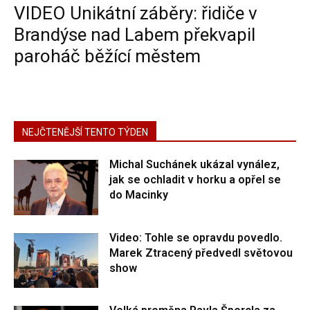
VIDEO Unikátní záběry: řidiče v
Brandýse nad Labem překvapil
paroháč běžící městem
NEJČTENĚJŠÍ TENTO TÝDEN
Michal Suchánek ukázal vynález,
jak se ochladit v horku a opřel se
do Macinky
Video: Tohle se opravdu povedlo.
Marek Ztracený předvedl světovou
show