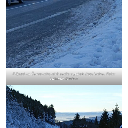
Příjezd na Červenohorské sedlo v pátek dopoledne. Foto:
Lubomír Umlauf