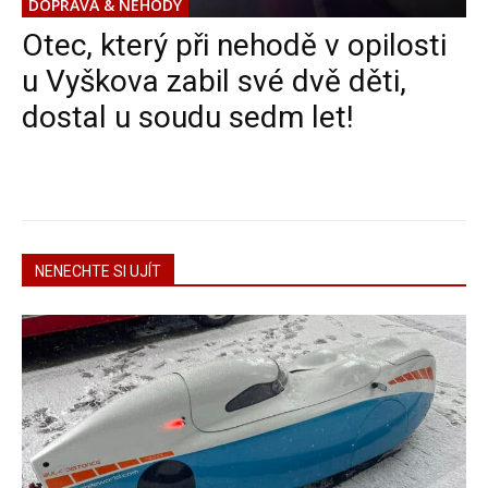
DOPRAVA & NEHODY
Otec, který při nehodě v opilosti
u Vyškova zabil své dvě děti,
dostal u soudu sedm let!
NENECHTE SI UJÍT