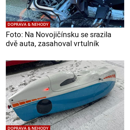
DOPRAVA & NEHODY
Foto: Na Novojičínsku se srazila
dvě auta, zasahoval vrtulník
DOPRAVA & NEHODY