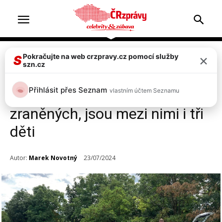
×
Pokračujte na web crzpravy.cz pomocí služby
Doprava & nehody
Top 2
S
szn.cz
FOTO: Vážná hromadná
Přihlásit přes Seznam
vlastním účtem Seznamu
nehoda u Slavkova! Osm
zraněných, jsou mezi nimi i tři
děti
Autor:
Marek Novotný
23/07/2024