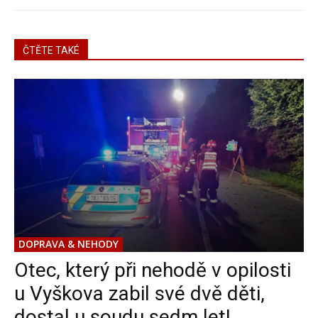
ČTĚTE TAKÉ
DOPRAVA & NEHODY
Otec, který při nehodě v opilosti
u Vyškova zabil své dvě děti,
dostal u soudu sedm let!