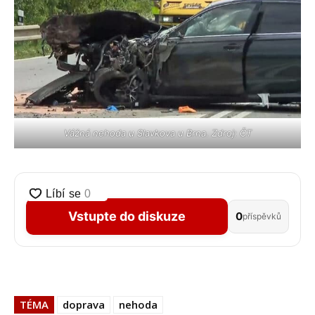
Vážná nehoda u Slavkova u Brna. Zdroj: ČT
Vstupte do diskuze
0
příspěvků
TÉMA
doprava
nehoda