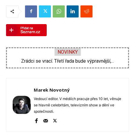
NOVINKY
Zdeněk Pohlreich opět vtrhne do hospod. Nové...
Marek Novotný
Vedoucí editor. V médiích pracuje přes 10 let, věnuje
se hlavně celebritám, televizním show a dění ve
společnosti.