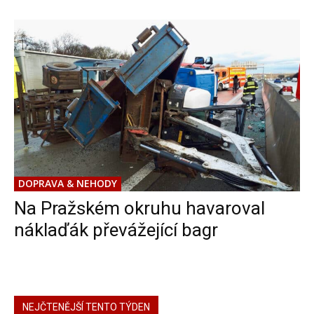
DOPRAVA & NEHODY
Na Pražském okruhu havaroval
náklaďák převážející bagr
NEJČTENĚJŠÍ TENTO TÝDEN