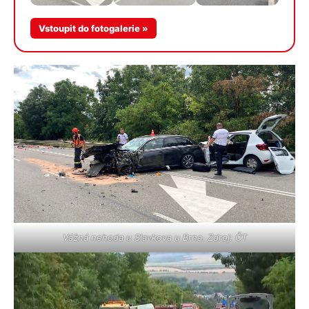
Více v
Vstoupit do fotogalerie »
galerii
Vážná nehoda u Slavkova u Brna. Zdroj: ČT