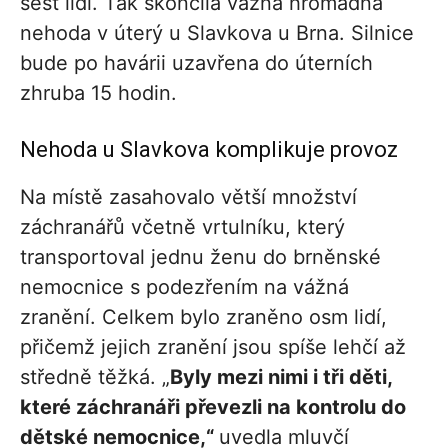
šest lidí. Tak skončila vážná hromadná
nehoda v úterý u Slavkova u Brna. Silnice
bude po havárii uzavřena do úterních
zhruba 15 hodin.
Nehoda u Slavkova komplikuje provoz
Na místě zasahovalo větší množství
záchranářů včetně vrtulníku, který
transportoval jednu ženu do brněnské
nemocnice s podezřením na vážná
zranění. Celkem bylo zraněno osm lidí,
přičemž jejich zranění jsou spíše lehčí až
středně těžká. „
Byly mezi nimi i tři děti,
které záchranáři převezli na kontrolu do
dětské nemocnice,“
uvedla mluvčí